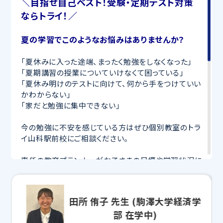
＼目指せ自己ベスト！受験・定期テスト対策
ならトライ！／
夏の学習でこのようなお悩みはありませんか？
「夏休みに入った途端、まったく勉強をしなくなった」
「夏期講習の授業についていけなくて困っている」
「夏休み明けのテストに向けて、何から手をつけていい
かわからない」
「家だと勉強に集中できない」
今の勉強に不安を感じている方はぜひ個別教室のトラ
イ山科駅前校にご相談ください。
専任の教育プランナーがお子さまの目標や学習状況に
合わせて
オーダーメイドでカリキュラムを作成
します。
完全マンツーマン
で自分に合った講師がわかるまで丁
寧に教えてくれるから、効率良く成績アップを目指せま
田所 侑子 先生 (駒澤大学経済学
す！
部 在学中)
さらに、授業日以外も利用できる
「自習スペース」
や主