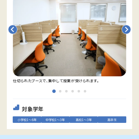
仕切られたブースで、集中して授業が受けられます。
教室
対象学年
小学校1～6年
中学校1～3年
高校1～3年
高卒生