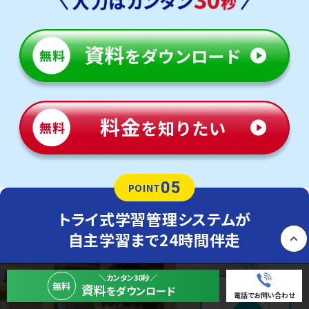
05
POINT
トライ式学習管理システムが
自主学習まで24時間伴走
PAGE
＼カンタン30秒／
無料
資料
をダウンロード
電話でお問い合わせ