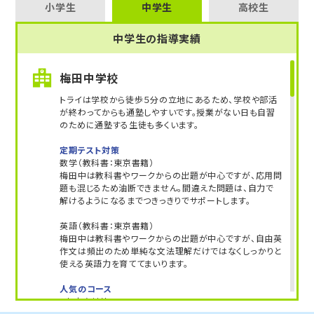
小学生
中学生
高校生
中学生の指導実績
梅田中学校
トライは学校から徒歩５分の立地にあるため、学校や部活
が終わってからも通塾しやすいです。授業がない日も自習
のために通塾する生徒も多くいます。
定期テスト対策
数学（教科書：東京書籍）
梅田中は教科書やワークからの出題が中心ですが、応用問
題も混じるため油断できません。間違えた問題は、自力で
解けるようになるまでつきっきりでサポートします。
英語（教科書：東京書籍）
梅田中は教科書やワークからの出題が中心ですが、自由英
作文は頻出のため単純な文法理解だけではなくしっかりと
使える英語力を育ててまいります。
人気のコース
・内申点対策コース
・神奈川県公立高校入試対策コース