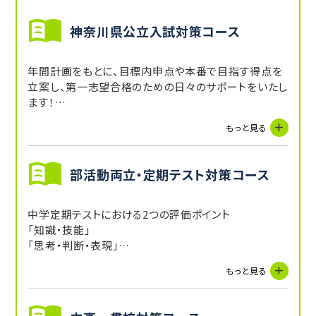
神奈川県公立入試対策コース
年間計画をもとに、目標内申点や本番で目指す得点を
立案し、第一志望合格のための日々のサポートをいたし
ます！
もっと見る
神奈川公立入試5科目
特色検査対策
副科目成績向上サポート
部活動両立・定期テスト対策コース
日々の自習サポート
お気軽にご相談ください。
中学定期テストにおける2つの評価ポイント
「知識・技能」
今年度合格実績
「思考・判断・表現」
平塚江南高校・桐蔭学園高校・藤沢西高校・鶴嶺高
に対して、マンツーマン指導で効率よく要点をおさえま
もっと見る
校 他
す！