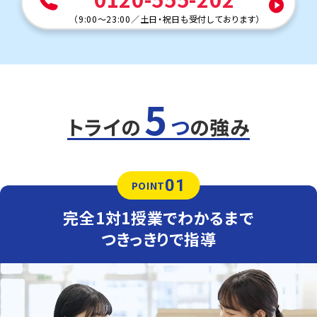
円蔵中学校
（
9:00～23:00
／
土日・祝日も受付しております
）
トライまで自転車で通塾する生徒も多くいます。気軽に通え
る距離なので、部活動との両立にも安心です。
定期テスト対策
数学（教科書：東京書籍）
円蔵中は教科書やワークからの出題が中心ですが、応用問
5
題も混じるため油断できません。トライでは基礎から応用ま
で丁寧にフォローします。
トライの
つ
の強み
英語（教科書：東京書籍）
円蔵中は教科書やワークからの出題が中心ですが、応用問
題も混じるため油断できません。トライでは基礎から応用ま
01
で丁寧にフォローします。
POINT
人気のコース
完全1対1授業でわかるまで
・内申点対策コース
・神奈川県公立高校入試対策コース
つきっきりで指導
・英検対策コース
西浜中学校
トライまで自転車で通塾する生徒も多くいます。気軽に通え
る距離なので、部活動との両立にも安心です。