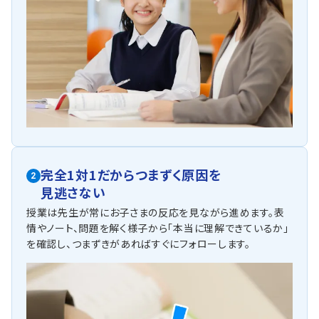
題も混じるため油断できません。トライでは基礎から応用ま
で丁寧にフォローします。
英語（教科書：東京書籍）
萩園中は教科書やワークからの出題が中心ですが、応用問
題も混じるため油断できません。トライでは基礎から応用ま
で丁寧にフォローします。
人気のコース
・内申点対策コース
・神奈川県公立高校入試対策コース
・英検対策コース
他にも以下の学校に対応しています
完全1対1だからつまずく原因を
2
見逃さない
中島中学校・第一中学校・円蔵中学校・浜須賀中学校・松浪中学
校・鶴が台中学校・北陽中学校・寒川中学校・寒川東中学校・アレ
授業は先生が常にお子さまの反応を見ながら進めます。表
セイア湘南中学校・湘南白百合中学校・平塚中等教育学校・自修
情やノート、問題を解く様子から「本当に理解できているか」
館中等教育学校・聖園女学院中等部・聖和学院中学校・日大藤沢
を確認し、つまずきがあればすぐにフォローします。
中学校・逗子開成中学校・慶應義塾湘南藤沢中等部（順不同）