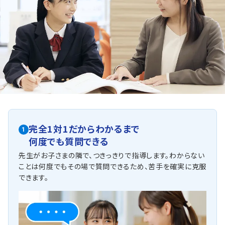
定期テスト対策
数学（教科書：東京書籍）
西浜中は小テストについて教科書やワークからの出題が中
心ですが、応用問題も混じるため油断できません。トライで
は基礎から応用まで丁寧にフォローします。
英語（教科書：東京書籍）
西浜中は教科書やワークからの出題が中心ですが、応用問
題も混じるため油断できません。トライでは基礎から応用ま
で丁寧にフォローします。
人気のコース
・内申点対策コース
完全1対1だからわかるまで
・神奈川県公立高校入試対策コース
1
・英検対策コース
何度でも質問できる
萩園中学校
先生がお子さまの隣で、つきっきりで指導します。わからない
ことは何度でもその場で質問できるため、苦手を確実に克服
トライまで自転車やお車での通塾をする生徒が多くいます。
できます。
部活動との両立を心掛けマンツーマン指導で徹底的にサ
ポートいたします。
定期テスト対策
数学（教科書：東京書籍）
萩園中は教科書やワークからの出題が中心ですが、応用問