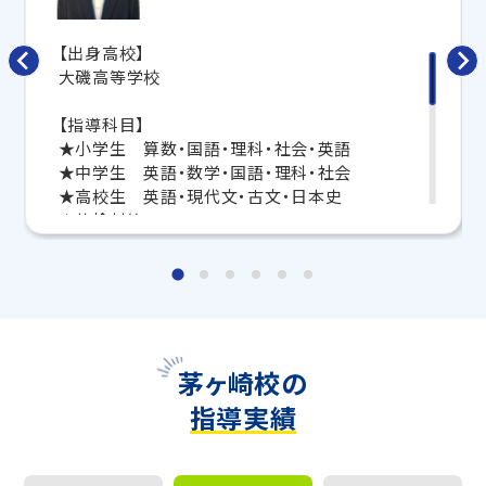
要科目の対策ができる
「トライ式 AI教材」
などを活用
して、授業以外でも勉強する習慣がつくようにサポート
【出身高校】
します。
大磯高等学校
トライで一緒に、今までで一番成長できる夏にしよ
【指導科目】
う！
★小学生 算数・国語・理科・社会・英語
★中学生 英語・数学・国語・理科・社会
マンツーマンの無料体験授業、学習相談、教室見学は
★高校生 英語・現代文・古文・日本史
いつでも受付中です。
★英検対策
こちら
お問い合わせは→
【メッセージ】
教室長兼教育プランナー 安部 弘治
「学校や集団学習塾でわからないまま授業が進ん
でしまう」「先生に質問に行きたいけど勇気が出な
い」そのような思いをみなさまがしないように生徒
とコミュニケーションを取りながら生徒の向き不向
茅ヶ崎校の
きや学習状況を考慮し、授業を行っています。
指導実績
勉強に苦手意識がある方も楽しく学ぶことができる
指導を徹底いたしますので、目標達成まで一緒に駆
け抜けましょう！