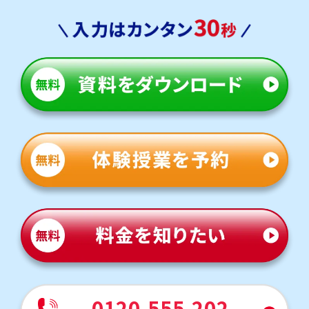
・英検対策コース
鶴嶺中学校
トライまで自転車で通塾する生徒も多くいます。気軽に通え
る距離なので、部活動との両立にも安心です。
定期テスト対策
数学（教科書：東京書籍）
鶴嶺中は教科書やワークからの出題が中心ですが、応用問
題も混じるため油断できません。トライでは基礎から応用ま
で丁寧にフォローし、安心してテスト本番に臨める力を育
てます。
英語（教科書：東京書籍）
鶴嶺中は教科書やワークからの出題が中心ですが、応用問
題も混じるため油断できません。トライでは基礎から応用ま
で丁寧にフォローし、安心してテスト本番に臨める力を育
てます。
人気のコース
・内申点対策コース
・神奈川県公立高校入試対策コース
・英検対策コース
0120-555-202