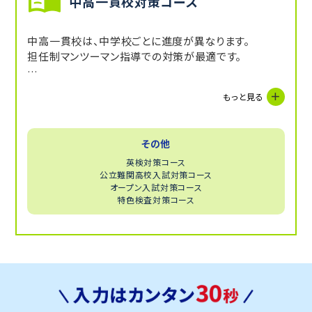
中高一貫校対策コース
中高一貫校は、中学校ごとに進度が異なります。
担任制マンツーマン指導での対策が最適です。
サポート例
もっと見る
平塚中等教育学校・慶應義塾湘南藤沢中等部・日大藤
沢中学校・アレセイア湘南中等部・湘南白百合中等部・
湘南学園中・聖園女学院中等部・聖和学院中学校・自
その他
修館中等高等学校 他
英検対策コース
公立難関高校入試対策コース
オープン入試対策コース
特色検査対策コース