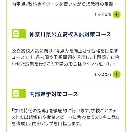
内申点。教科書やワークを使いながら、5教科の定期テ
ストを対策し、内申点をUPを目指します。受講していな
もっと見る
い教科に関しても、講師からの宿題や自習スペースを
活用することで補完できます。
神奈川県公立高校入試対策コース
公立高校入試に向け、得点力を向上させ合格を目指す
コースです。過去問や予想問題を活用し、出題傾向に合
わせた授業を行うことで学力を合格ラインへ近づけま
す。
もっと見る
内部進学対策コース
「学校特化の指導」を徹底的に行います。学校ごとのテ
ストの出題傾向や授業スピードに合わせてカリキュラム
を作成し、内申アップを目指します。