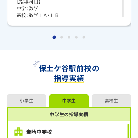
【指導科目】
中学：数学
マンツーマンの無料体験授業、学習相談、教室見学は
高校：数学ⅠＡ・ⅡＢ
いつでも受付中です。
こちら
お問い合わせは→
【メッセージ】
保土ヶ谷駅前校 講師の梅村と申します。
教室長兼教育プランナー 落合 竜彦
トライ保土ヶ谷駅前校では、神奈川県高等学校数
学教師40年の経験を活かして指導をしています。
明るく元気で、丁寧な指導と、優しさをもって常に生
徒さんを励ましていくことをモットーとしています。
保土ケ谷駅前校の
保土ヶ谷駅前校で一緒に頑張りましょう！
指導実績
小学生
中学生
高校生
中学生の指導実績
岩崎中学校