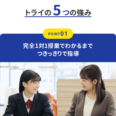
5
トライの
つ
の強み
01
POINT
完全1対1授業でわかるまで
つきっきりで指導