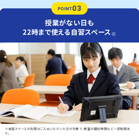
03
POINT
授業がない日も
22時まで使える自習スペース
※
※自習スペースの利用はご入会いただいた方が対象で、教室の開校時間など一部制限あ
り。