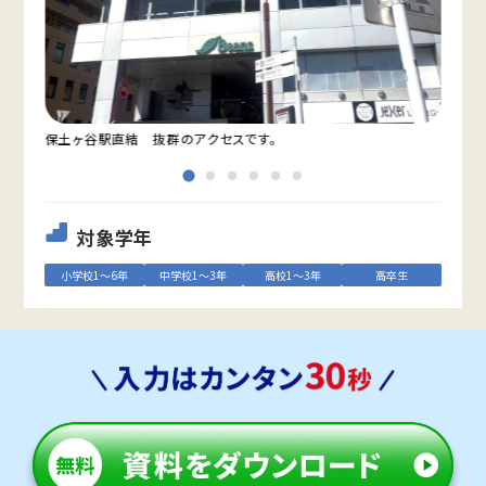
保土ヶ谷駅直結 抜群のアクセスです。
教室
対象学年
小学校1～6年
中学校1～3年
高校1～3年
高卒生