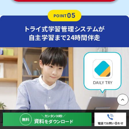
05
POINT
トライ式学習管理システムが
自主学習まで24時間伴走
PAGE
＼カンタン30秒／
無料
資料
をダウンロード
電話でお問い合わせ