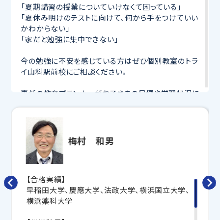
「夏期講習の授業についていけなくて困っている」
「夏休み明けのテストに向けて、何から手をつけていい
かわからない」
「家だと勉強に集中できない」
今の勉強に不安を感じている方はぜひ個別教室のトラ
イ山科駅前校にご相談ください。
専任の教育プランナーがお子さまの目標や学習状況に
合わせて
オーダーメイドでカリキュラムを作成
します。
完全マンツーマン
で自分に合った講師がわかるまで丁
寧に教えてくれるから、効率良く成績アップを目指せま
す！
梅村 和男
さらに、授業日以外も利用できる
「自習スペース」
や主
要科目の対策ができる
「トライ式 AI教材」
などを活用
して、授業以外でも勉強する習慣がつくようにサポート
【合格実績】
します。
早稲田大学、慶應大学、法政大学、横浜国立大学、
横浜薬科大学
トライで一緒に、今までで一番成長できる夏にしよ
う！