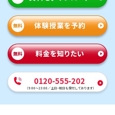
学習院女子中学校、青山学院中等部、法政第二中学校・逗子開成
中学校・攻玉社・横浜共立学園・桐蔭学園中学校・鴎友学園女子中
学校・品川女子学院中学校・北鎌倉女子中学校・中央大学附属横
浜中学校・横浜富士見ヶ丘学園中学校・聖園女学院中学校・横浜
女学院中学校・関東学院中学校・山手学院中学校・清泉女学院
0120-555-202
（
9:00～23:00
／
土日・祝日も受付しております
）