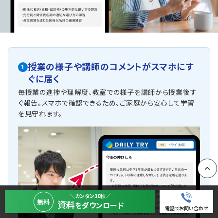
授業の様子や講師のコメントがスマホにす
1
ぐに届く
毎授業の進捗や理解度、教室での様子を講師から授業後す
ぐ報告。スマホで確認できるため、ご家庭から安心して学習
を見守れます。
PAGE
＼カンタン30秒／
無料
資料
をダウンロード
電話でお問い合わせ