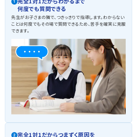
完全1対1だからわかるまで
1
ト指導で得点を上げていきます！
何度でも質問できる
他にも以下の学校に対応しています
先生がお子さまの隣で、つきっきりで指導します。わからない
【私立中学校】
ことは何度でもその場で質問できるため、苦手を確実に克服
浅野中学校・関東学院中学校・湘南学院中学校・横浜雙葉中学校・
できます。
鎌倉女子大学中等部・横須賀学院中学校・逗子開成中学校・その
他
【公立中学校】
岡村中学校・森中学校・汐見台中学校・丸山台中学校・南中学校・
など
【国立中学校】
横浜国大付属中学
完全1対1だからつまずく原因を
2