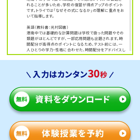
れることが多いため、学校の復習が得点アップのポイント
です。トライでは「なぜその式になるか」の理解に重点をお
いて指導します。
英語（教科書：光村図書）
港南中では基礎的な計算問題は学校で扱った問題やその
類題がほとんどですが、一部応用問題も出題されます。時
間配分が高得点のポイントになるため、テスト前には、一
人ひとりの学力・性格に合わせた、時間配分をアドバイスし
ます。
人気のコース
・定期テスト・内申点対策コース
・公立入試対策コース
笹下中学校
トライは学校から約15分の立地にあり、学校と少し離れて
いますが、車での通塾を選ぶご家庭も多く、安心して通えま
す。
定期テスト対策
数学（教科書：東京書籍）
笹下中では難易度の高い問題も多く出題されます。テスト
範囲も広いため、計画的なテスト対策をすることが重要で