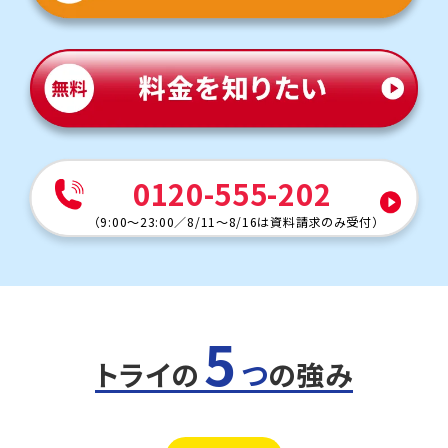
す。トライでは一人ひとりに合わせたカリキュラム・自習の
スケジュールを作成し、マンツーマンでサポートします。
英語（教科書：光村図書）
笹下中は教科書やワークからの出題が中心ですが、応用問
題も混じるため油断できません。トライでは基礎から応用ま
で丁寧にフォローし、安心してテスト本番に臨める力を育
てます。
人気のコース
0120-555-202
・定期テスト・内申点対策コース
・公立高校入試コース
（
9:00～23:00
／
8/11～8/16は資料請求のみ受付
）
南が丘中学校
トライは学校から約10分と通塾しやすい距離にあります。
多くの生徒が学校や部活後に通塾しています。
定期テスト対策
5
数学（教科書：数研出版）
南が丘中では定期テストは学校ワークや教科書から多く出
トライの
つ
の強み
題されるため、テスト前は授業でもワークを徹底的に活用
します。間違えた問題は何度も解き直し、自分の力で解ける
ようになるまで丁寧に指導します。