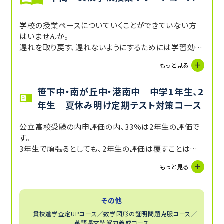
学校の授業ペースについていくことができていない方
はいませんか。
遅れを取り戻す、遅れないようにするためには学習効率
を上げることが一番です。
もっと見る
勉強で一番時間のかかる「インプット」、「定着」を的確
にフォローします。
笹下中・南が丘中・港南中 中学1年生、2
山手学院、逗子開成、関東学院、横須賀学院など各学
校の授業内容・使用教材に合わせてカリキュラムを作
年生 夏休み明け定期テスト対策コース
成します。
公立高校受験の内申評価の内、33％は2年生の評価で
す。
3年生で頑張るとしても、2年生の評価は覆すことはでき
ません。「後で」頑張るではなく、「今」頑張りましょう。
もっと見る
その他
一貫校進学査定UPコース／数学図形の証明問題克服コース／
英語長文読解力養成コース