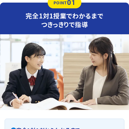
01
英語（教科書：光村図書）
POINT
南が丘中は学校で解いた問題やその類題が出題されるた
め、日々の復習が成績アップのポイントです。テスト本番で
完全1対1授業でわかるまで
確実に解けるよう、トライでは学校でわからなかった問題
をわかるまでつきっきりでサポートします。
つきっきりで指導
人気のコース
・定期テスト・内申点対策コース
・公立入試対策コース
関東学院六浦中等部
学校が鋭意取り組んでいる英検®に向けた対策のご要望を
多く承っています。
リスニング対策や2次面接対策もマンツーマンなら自由自
在に実施できます。
ぜひお任せください。
目指せ上級合格！
東永谷中学校
英語や数学に苦戦している生徒さんが多く見られます。
暗記と理解のバランスを心がけてしっかり対策していきま
す。
定期テストでは学校特有の問題も多く出題されますので、
生徒さん一人ひとりに合わせた戦略を立てて、ピンポイン