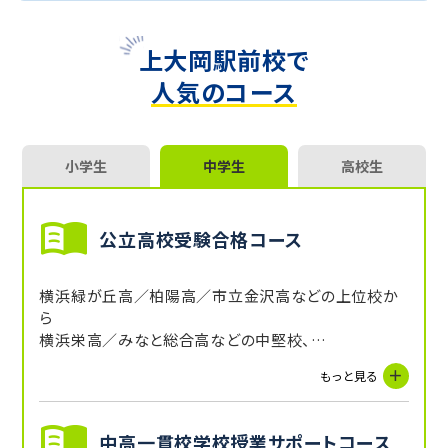
上大岡駅前校で
人気のコース
小学生
中学生
高校生
公立高校受験合格コース
横浜緑が丘高／柏陽高／市立金沢高などの上位校か
ら
横浜栄高／みなと総合高などの中堅校、
氷取沢高／南陵高／金沢総合高などの普通校まで、そ
もっと見る
れぞれの高校の合格レベルを基準に、どの分野・単元を
学習した方が効果的なのか、最新の受験傾向と照らし
合わせて、一人ひとり専用のカリキュラムを作成します。
中高一貫校学校授業サポートコース