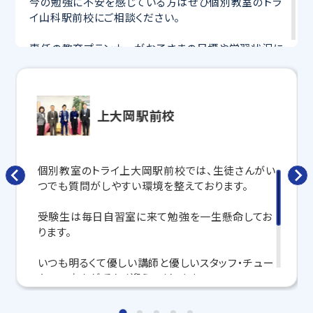
今の勉強に不安を感じている方はぜひ個別教室のトラ
イ山科駅前校にご相談ください。
専任の教育プランナーがお子さまの目標や学習状況に
合わせて
オーダーメイドでカリキュラムを作成
します。
完全マンツーマン
で自分に合った講師がわかるまで丁
寧に教えてくれるから、効率良く成績アップを目指せま
す！
上大岡駅前校
さらに、授業日以外も利用できる
「自習スペース」
や主
要科目の対策ができる
「トライ式 AI教材」
などを活用
して、授業以外でも勉強する習慣がつくようにサポート
個別教室のトライ上大岡駅前校では、生徒さんがい
します。
つでも質問がしやすい環境を整えております。
トライで一緒に、今までで一番成長できる夏にしよ
受験生は毎日自習室に来て勉強を一生懸命してお
う！
ります。
マンツーマンの無料体験授業、学習相談、教室見学は
いつも明るくて優しい講師と優しいスタッフ・チュー
いつでも受付中です。
ターの方々が暖かく迎えてくれます！
こちら
お問い合わせは→
個別教室のトライ上大岡駅前校でお待ちしておりま
教室長兼教育プランナー 大石 優斗