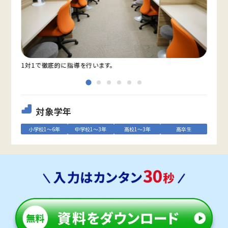
1対1で徹底的に指導を行います。
外観
対象学年
小学校1～6年
中学校1～3年
高校1～3年
高卒生