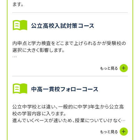
ます。
公立高校入試対策コース
内申点と学力検査をどこまで上げられるかが受験校の
選択に大きく影響します。
・内申が足りなければ入試で得点できる力をつけましょ
もっと見る
う。
・本番に自信がなく安全志向の方は、内申点をできるだ
け高めましょう。
中高一貫校フォローコース
公立中学校とは違い、一般的に中学3年生から公立高
校の学習内容に入ります。
進んでいくペースが速いため、授業についていけなくな
るということが多々起こりえます。
もっと見る
学校だけでも受験対策までできるようにしっかりとした