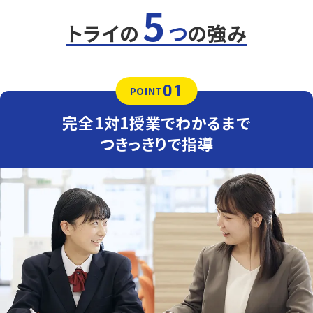
5
トライの
つ
の強み
01
POINT
完全1対1授業でわかるまで
つきっきりで指導