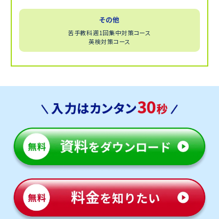
カリキュラムが組まれている反面、個人としてはついて
いけない自分に対する苛立ちや自信喪失といったマイ
その他
ナスな感情を抱く場合もあります。
それを和らげるために前もって1対1のマンツーマン指
苦手教科週1回集中対策コース
英検対策コース
導によって解決していきましょう。