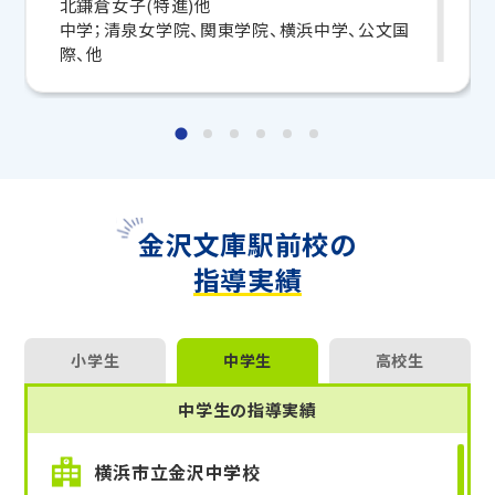
北鎌倉女子(特進)他
中学；清泉女学院、関東学院、横浜中学、公文国
マンツーマンの無料体験授業、学習相談、教室見学は
際、他
いつでも受付中です。
こちら
お問い合わせは→
【指導科目】
算数/数学、英語、理科
教室長兼教育プランナー 柴田 達
【メッセージ】
点数を上げるには、地道な計算力や単語熟語力の
向上と同時に、解法のパターンを習得し、問題に沿
金沢文庫駅前校の
って使えるようにするのが重要です。
指導実績
1.何を習得することが必要か？
2.それを理解したか？
3.正解できるか？ (コレが特に大切)
3つの段階を先生と一緒に常に確認しつつ、確かな
小学生
中学生
高校生
力を付けていきましょう！
一つひとつが確実になっていれば、応用的な問題も
中学生の指導実績
これらを組み合わせてクリアできるようになります。
コミュニケーションが大事です。一緒に頑張りましょ
横浜市立金沢中学校
う！