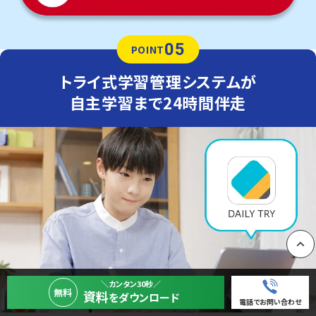
05
POINT
トライ式学習管理システムが
自主学習まで24時間伴走
PAGE
＼カンタン30秒／
無料
資料
をダウンロード
電話でお問い合わせ