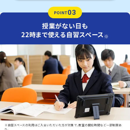
03
POINT
授業がない日も
22時まで使える自習スペース
※
※自習スペースの利用はご入会いただいた方が対象で、教室の開校時間など一部制限あ
り。