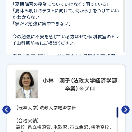
「夏期講習の授業についていけなくて困っている」
「夏休み明けのテストに向けて、何から手をつけていい
かわからない」
「家だと勉強に集中できない」
今の勉強に不安を感じている方はぜひ個別教室のトラ
イ山科駅前校にご相談ください。
専任の教育プランナーがお子さまの目標や学習状況に
合わせて
オーダーメイドでカリキュラムを作成
します。
完全マンツーマン
で自分に合った講師がわかるまで丁
寧に教えてくれるから、効率良く成績アップを目指せま
小林 潤子（法政大学経済学部
す！
卒業）※プロ
さらに、授業日以外も利用できる
「自習スペース」
や主
要科目の対策ができる
「トライ式 AI教材」
などを活用
して、授業以外でも勉強する習慣がつくようにサポート
【既卒大学】法政大学経済学部
します。
【合格実績】
トライで一緒に、今までで一番成長できる夏にしよ
高校；県立横須賀、氷取沢、市立金沢、横浜高校、
う！