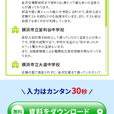
金沢文庫駅前校まで徒歩1分。断トツで最も多くの生徒さ
んが通っております。
部活や習い事といった個人の予定に合わせて、高校入試と
定期テストを成功させる指導を行います。また、テスト前は
自習でも多くの方が利用しています。
横浜市立釜利谷中学校
高校入試対策を目的として通っていただく生徒さんが多い
です。学習の成果が出て、学校の先生から「何があったの
か？」と驚かれた生徒もいます。
また、合格経験者による難関私立高校受験対策も行ってお
ります。
横浜市立大道中学校
近隣の塾で満足されずに、金沢文庫まで通っていただいて
いる方も多くいます。入会されると、友人を紹介したり、長期
間通われたりする方が多いのも特徴の1つです。
横浜市立六浦中学校
この1年で顕著に生徒数が増えた学校の一つです。集団塾
からの移籍が多数を占めます。1対1の個別指導のトライが
必要とされています。