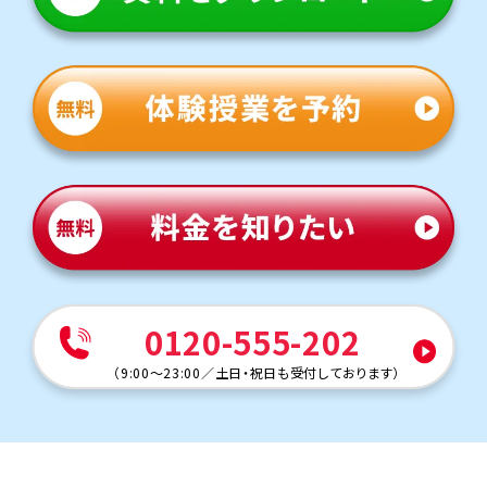
横浜市立西柴中学校
こちらもこの1年で顕著に生徒数が増えた学校の代表で
す。高校受験に向けてトライで頑張ろうと決断していただい
ています。
他にも以下の学校に対応しています
逗子開成、山手学院、公文国際学園、関東学院六浦、湘南学園、清
泉女学院、横浜、橘学苑
（横浜市立）富岡中学校、並木中学校、浜中学校
（横須賀市立）追浜中学校、鷹取中学校、田浦中学校など
0120-555-202
（
9:00～23:00
／
土日・祝日も受付しております
）