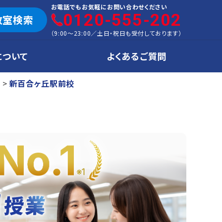
お電話でもお気軽にお問い合わせください
0120-555-202
教室検索
（
9:00～23:00
／
土日・祝日も受付しております
）
について
よくあるご質問
新百合ヶ丘駅前校