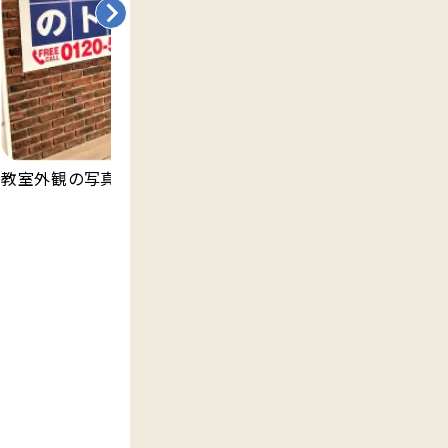
教室外観の写真です。
明
渡