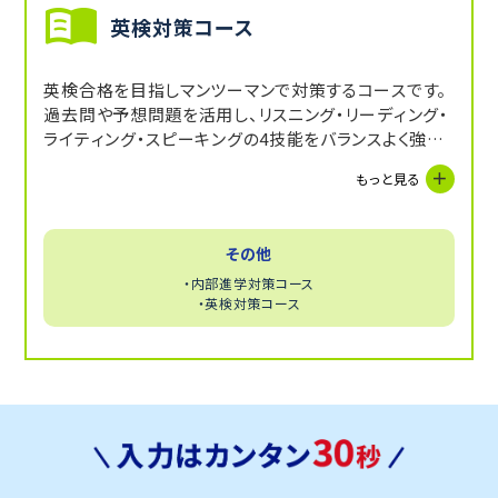
英検対策コース
英検合格を目指しマンツーマンで対策するコースです。
過去問や予想問題を活用し、リスニング・リーディング・
ライティング・スピーキングの4技能をバランスよく強化
します。現状の学力に合わせて単語・文法の基礎固めか
もっと見る
ら面接練習まで一貫したサポートで結果を出します。
その他
・内部進学対策コース
・英検対策コース