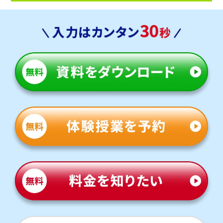
人気のコース
・定期テスト・内申点対策コース
・公立入試対策コース
松本中学校
トライは学校から約30分の立地にあり、自転車で通塾する
生徒も多くいます。気軽に通える距離なので、部活動との両
立にも安心です。
定期テスト対策
数学（教科書：東京書籍）
松本中は授業で扱った問題や類題が中心となるため、理解
を定着させることが重要です。トライでは学校で解けなか
った問題を一つひとつ克服し、自信を持ってテスト本番に臨
めるよう指導します。
英語（教科書：光村図書）
松本中は授業で扱った文法や長文が中心となるため、学校
の授業を復習することが重要です。トライでは学校で解け
なかった問題を一つひとつ克服し、自信を持ってテスト本番
に臨めるよう指導します。
人気のコース
・定期テスト・内申点対策コース
・公立入試対策コース