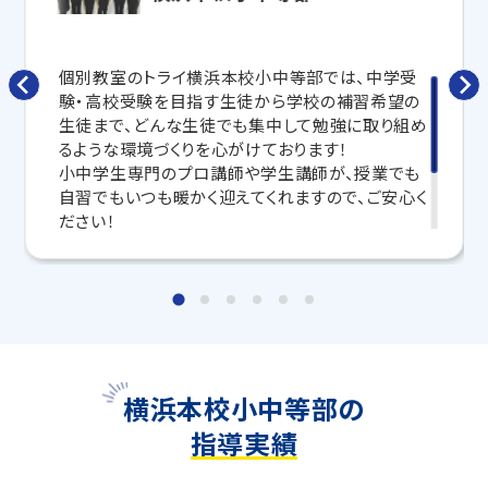
さらに、授業日以外も利用できる
「自習スペース」
や主
要科目の対策ができる
「トライ式 AI教材」
などを活用
して、授業以外でも勉強する習慣がつくようにサポート
個別教室のトライ横浜本校小中等部では、中学受
します。
験・高校受験を目指す生徒から学校の補習希望の
生徒まで、どんな生徒でも集中して勉強に取り組め
トライで一緒に、今までで一番成長できる夏にしよ
るような環境づくりを心がけております！
う！
小中学生専門のプロ講師や学生講師が、授業でも
自習でもいつも暖かく迎えてくれますので、ご安心く
マンツーマンの無料体験授業、学習相談、教室見学は
ださい！
いつでも受付中です。
こちら
お問い合わせは→
個別教室のトライ横浜本校小中等部でお待ちして
おります！
教室長兼教育プランナー 林ましろ
横浜本校小中等部の
指導実績