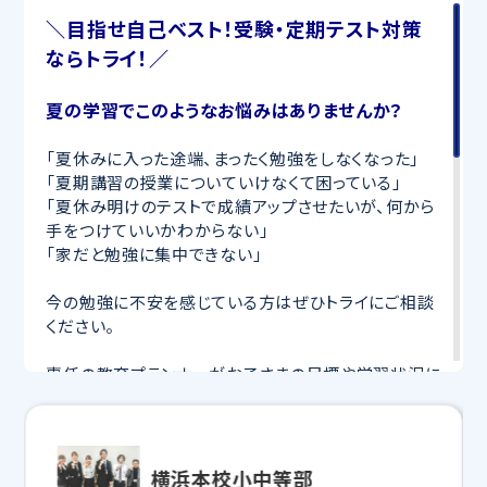
＼目指せ自己ベスト！受験・定期テスト対策
ならトライ！／
夏の学習でこのようなお悩みはありませんか？
「夏休みに入った途端、まったく勉強をしなくなった」
「夏期講習の授業についていけなくて困っている」
「夏休み明けのテストで成績アップさせたいが、何から
手をつけていいかわからない」
「家だと勉強に集中できない」
今の勉強に不安を感じている方はぜひトライにご相談
ください。
専任の教育プランナーがお子さまの目標や学習状況に
合わせて
オーダーメイドでカリキュラムを作成
します。
完全マンツーマン
で自分に合った講師がわかるまで丁
寧に教えてくれるから、効率良く成績アップを目指せま
す！
横浜本校小中等部