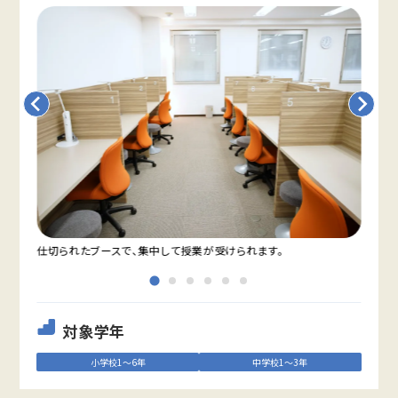
仕切られたブースで、集中して授業が受けられます。
教室
対象学年
小学校1～6年
中学校1～3年