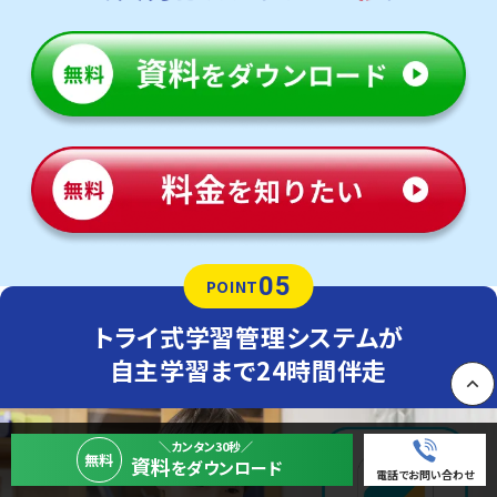
05
POINT
トライ式学習管理システムが
自主学習まで24時間伴走
PAGE
＼カンタン30秒／
無料
資料
をダウンロード
電話でお問い合わせ