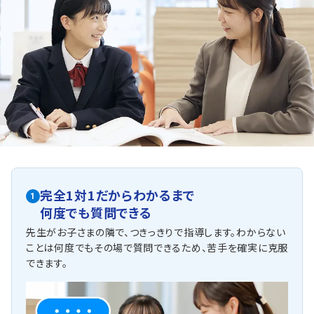
宮田中学校
教室までは自転車で約10分です。多くの生徒さまに通塾さ
れている中学校です。
軽井沢中学校
教室までは自転車で約8分です。生徒さま一人ひとりに適
した指導で、定期試験対策・受験対策を行っています。
他にも以下の学校に対応しています
【公立中学校】
・西中学校 ・老松中学校
・吉田中学校 ・保土ヶ谷中学校 他
完全1対1だからわかるまで
1
【私立中学校】
何度でも質問できる
・横浜英和中学校 ・関東学院六浦中学校
・横浜雙葉中学校 ・神奈川学園中学校
先生がお子さまの隣で、つきっきりで指導します。わからない
・早稲田中学校 他
ことは何度でもその場で質問できるため、苦手を確実に克服
できます。