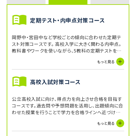
定期テスト・内申点対策コース
岡野中・宮田中など学校ごとの傾向に合わせた定期テ
スト対策コースです。 高校入学に大きく関わる内申点。
教科書やワークを使いながら、5教科の定期テストを対
策し、内申点をUPを目指します。受講していない教科
もっと見る
に関しても、講師からの宿題や自習スペースを活用する
ことで補完できます。
高校入試対策コース
公立高校入試に向け、得点力を向上させ合格を目指す
コースです。過去問や予想問題を活用し、出題傾向に合
わせた授業を行うことで学力を合格ラインへ近づけま
す。
もっと見る