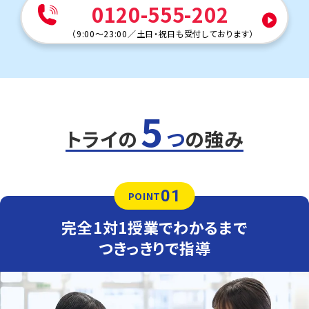
0120-555-202
関東学院中学校
（
9:00～23:00
／
土日・祝日も受付しております
）
トライは最寄り駅から徒歩10分なので、電車に乗って通塾
する生徒も多くいます。放課後そのまま通塾できるため、通
学の延長で無理なく通えます。
定期テスト対策
数学
5
関東学院中は一般的な中学よりも授業の進度が早いため、
テストの範囲が広くなります。トライではお通いの学校に合
トライの
つ
の強み
わせてカリキュラムを作成し、基礎から応用まで徹底サポ
ート。難易度の高いテストでも安定して点が取れる力を養
います。
01
英語
POINT
関東学院中は授業進度が速いためテスト範囲が広く、応用
問題も出題されます。トライでは学校に合わせたカリキュラ
完全1対1授業でわかるまで
ムを作成し、過去の単元のさかのぼりから応用まで徹底サ
ポート。難易度の高い定期テストでも安定して得点できる
つきっきりで指導
力を養います。
人気のコース
・内部進学対策コース
・英検対策コース