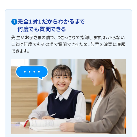
他にも以下の学校に対応しています
潮江中、愛宕中、青柳中、介良中、南海中、伊野中、旭中、清水丘
完全1対1だからわかるまで
中、城西中、佐川中、高知中、行川学園など
1
何度でも質問できる
先生がお子さまの隣で、つきっきりで指導します。わからない
ことは何度でもその場で質問できるため、苦手を確実に克服
できます。