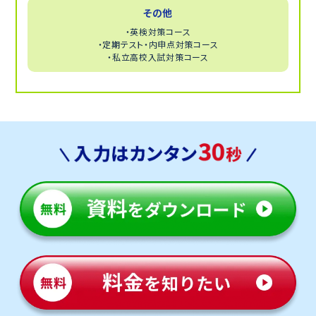
＜通信制サポート校トライ式高等学院＞併設校舎のた
その他
め、朝から開校をしており、学校と同じ時間での登下
校・学習も可能です。
・英検対策コース
・定期テスト・内申点対策コース
・私立高校入試対策コース