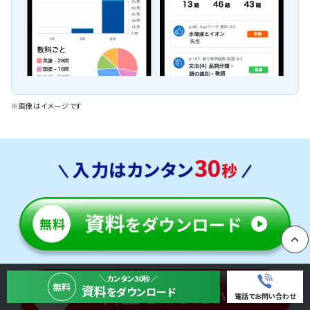
※画像はイメージです
PAGE
＼カンタン30秒／
無料
資料
をダウンロード
電話でお問い合わせ