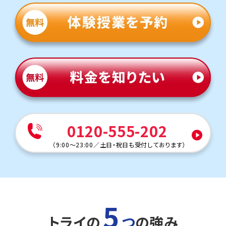
定期テスト対策
※模試受講生を除くトライ生徒の合格実績の一部。
数学（教科書：啓林館）
城東中は学校指定のワークからの出題が多いため、ワーク
教室長兼教育プランナー 岩井 弘樹
を繰り返し解くことがテスト対策のポイントです。最低3周
はワークを解けるよう、理解が難しい科目はわかるまで授
業を、定着が必要な範囲は反復のための宿題を提案してい
ます。
英語（教科書：光村図書）
城東中は中間テストの代わりにハードルクリアテストがあ
ります。名前は違えどテストの一種ですので、期末テスト同
様結果にこだわり授業をおこないます。学校でわからなか
った問題はわかるまでつきっきりでサポートします。
0120-555-202
人気のコース
定期テスト・内申点対策コース
（
9:00～23:00
／
土日・祝日も受付しております
）
高校入試対策コース
英検対策コース
高知大学教育学部附属中学校
トライははりまや橋交差点沿いにあり、自転車だけでなく、
汽車や電車・バスを利用されている学生も学校帰りに多く
5
利用されています。
トライの
つ
の強み
定期テスト対策