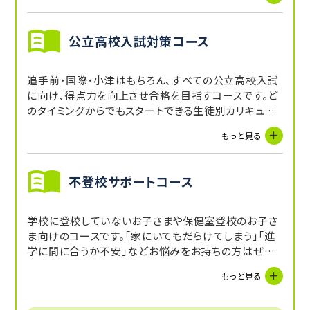
校舎の近い土佐や土佐女子、土佐塾生はもちろん、学
芸中、国際中の生徒も毎年多数在籍されています。
公立高校入試対策コース
追手前・国際・小津はもちろん、すべての公立高校入試
に向け、得点力を向上させ合格を目指すコースです。ど
のタイミングからでもスタートできる生徒別カリキュラ
ムで、基礎力・応用力を鍛えます。受験直前期には過去
もっと見る
問や予想問題を活用し、出題傾向に合わせた授業を行
うことで得点力を身につけ、学力を合格ラインへ近づけ
ます。
不登校サポートコース
学校に登校していないお子さまや保健室登校のお子さ
ま向けのコースです。「家にいてもだらけてしまう」「進
学に間に合うか不安」などお悩みをお持ちの方はぜひ
お問い合わせください。お子さまの状況に合わせたカリ
もっと見る
キュラムで受験や学校復帰に向けたサポートが可能で
す。