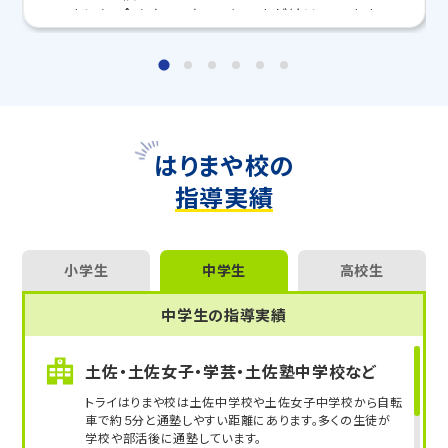
いました。今もちょこちょことですが続けています。
「家だと勉強に集中できない」
どんな問題を解くにしても、基礎の理解が最も重要
今の勉強に不安を感じている方はぜひトライにご相談
だと思います。そこから応用につなげられるような
ください。
考え方を伝授できるように意識をしています。諦め
なければ何でもできる！そう信じて一緒にがんばり
専任の教育プランナーがお子さまの目標や学習状況に
ましょう！
合わせて
オーダーメイドでカリキュラムを作成
します。
完全マンツーマン
で自分に合った講師がわかるまで丁
はりまや校の
寧に教えてくれるから、効率良く成績アップを目指せま
指導実績
す！
さらに、授業日以外も利用できる
「自習スペース」
や主
要科目の対策ができる
「トライ式 AI教材」
などを活用
して、授業以外でも勉強する習慣がつくようにサポート
小学生
中学生
高校生
します。
トライで一緒に、今までで一番成長できる夏にしよ
中学生の指導実績
う！
土佐・土佐女子・学芸・土佐塾中学校など
マンツーマンの無料体験授業、学習相談、教室見学は
いつでも受付中です。
トライはりまや校は土佐中学校や土佐女子中学校から自転
こちら
お問い合わせは→
車で約５分と通塾しやすい距離にあります。多くの生徒が
学校や部活後に通塾しています。