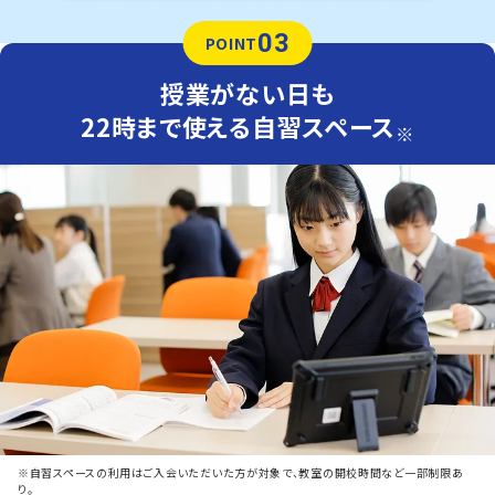
03
POINT
授業がない日も
22時まで使える自習スペース
※
※自習スペースの利用はご入会いただいた方が対象で、教室の開校時間など一部制限あ
り。