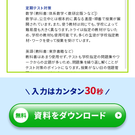
◆ 2026年度入試 合格実績 ◆
定期テスト対策
高知県内のトライのマンツーマン授業で、多くの生徒さ
数学（教科書：体系数学＜数研出版＞など]）
数学は、公立中とは根本的に異なる進度・順番で授業が展
まが合格を勝ちとっています。
開されています。また、使う教材は同じでも、学校によって
難易度も大きく異なります。トライは指定の教材がないた
【大学受験】
め、学校の教材も使用可能です。多くの生徒が学校指定教
岡山大、香川大、高知大、高知県立大、高知工科大、関
材・ワークを使って授業を受けています。
西大、関西学院大、立命館大、京都産業大、近畿大、龍
英語（教科書：東京書籍など）
谷大 他多数
教科書はあまり使用せず、テストも学校指定の問題集やワ
ークからの出題が多いため、問題集を繰り返し解くことが
【高校受験】
テスト対策のポイントになります。授業がない日の宿題管
理まで、トライがサポートします。
高知追手前高、高知高専、高知小津高、高知国際高、
高知丸の内高、高知学芸高、土佐女子高 他多数
人気のコース
・定期テスト・内申点対策コース
【中学受験】
・苦手科目克服コース
土佐中、高知学芸中、土佐塾中、高知大附属中、高知
城東中学校
国際中、土佐女子中、高知中 他多数
トライは学校から自転車で10分程度の立地にあり、無理な
く通塾できます。通塾の負担が少ないので、学習習慣づくり
第一志望校合格を目指すなら、受験に強いトライに
や部活動との両立にも安心です。
お任せください！