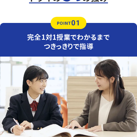
数学（教科書：啓林館）
附属中は教科書やワークからの出題が中心ですが、応用問
題も混じるため油断できません。トライでは基礎から応用ま
01
で丁寧にフォローし、安心してテスト本番に臨める力を育
POINT
てます。
完全1対1授業でわかるまで
英語（教科書：三省堂）
附属中は基礎的な単語・文法は学校で扱ったものがほとん
つきっきりで指導
どですが、初めて見る長文や一部英作文等の難問が出題さ
れることがあります。時間配分が高得点のポイントになる
ため、テスト前には、一人ひとりの学力・性格に合わせた、
時間配分をアドバイスします。
人気のコース
定期テスト・内申点対策コース
高校入試対策コース
英検対策コース
高知中学校
上位層と下位層では大きな学力差ができています。
国公立を目指す場合は中学生の間に学内トップレベルを
目指していきます。逆に、中1の定期テストで思うように点が
取れない場合は、小学校の復習から始める場合もありま
す。