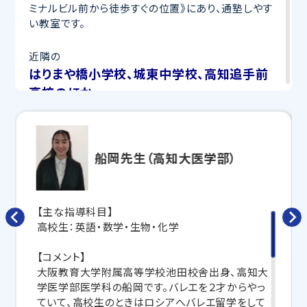
ミナルビル前から徒歩すぐの位置》にあり、通塾しやす
い教室です。
近隣の
はりまや橋小学校、城東中学校、高知追手前
高校のほか、
土佐塾中高や土佐女子中高などの中高一貫
校
など、高知市内のたくさんの学校の生徒さまに通塾い
船岡先生（高知大医学部）
ただいています。
＼目指せ自己ベスト！受験・定期テスト対策
ならトライ！／
【主な指導科目】
高校生：英語・数学・生物・化学
夏の学習でこのようなお悩みはありませんか？
【コメント】
「夏休みに入った途端、まったく勉強をしなくなった」
大阪教育大学附属高等学校池田校舎出身、高知大
「夏期講習の授業についていけなくて困っている」
学医学部医学科の船岡です。バレエを２才からやっ
「夏休み明けのテストで成績アップさせたいが、何から
ていて、高校生のときはロシアへバレエ留学をして
手をつけていいかわからない」