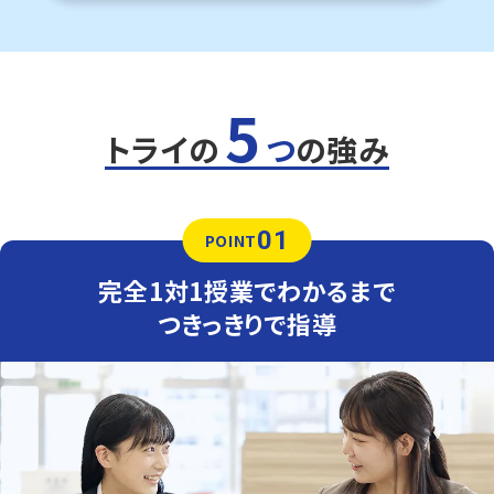
九州学院中学校
トライは学校から徒歩1分の立地にあるため、学校が終わ
ってすぐに通えます。部活後に通塾する生徒さまも多くいま
す。
5
定期テスト対策
数学（教科書：数研出版）
トライの
つ
の強み
九州学院中は学校で解いた問題やその類題が出題される
ため、日々の復習が成績アップのポイントです。テスト本番
で確実に解けるよう、トライでは学校でわからなかった問
題をわかるまでつきっきりでサポートします。
01
POINT
英語（教科書：東京書籍）
九州学院中は学校で扱った単語・文法やその応用がテスト
完全1対1授業でわかるまで
に出題されることが多いため、学校の復習が得点アップの
ポイントです。過去の単元の理解度が点数に影響するた
つきっきりで指導
め、必要に応じてさかのぼってサポートします。
人気のコース
定期テスト・内申点対策コース
苦手科目克服コース
出水中学校
学校別内申点・定期テスト対策コース