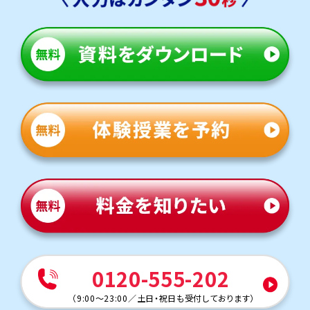
白川中学校
トライは学校から徒歩14分の立地にあるため、学校や部活
が終わってからも通塾しやすいです。
定期テスト対策
数学（教科書：啓林館）
白川中は基礎問題も応用問題も学校指定のワークからの
出題が多いです。トライは指定の教材がないため、学校の
教材も使用可能。多くの生徒さまがワークを使って授業を
受けています。
英語（教科書：光村図書）
白川中は定期テストは学校指定ワークからの出題が多く、
テスト前の授業ではワークを使用することが多いです。英
単語等は定着を図るため、覚え方のコツから一人ひとりに
合わせた小テストまでお子さまの課題に合わせてサポート
します。
人気のコース
志望校入試対策コース
0120-555-202
定期テスト・内申点対策コース
難関私立対策コース
（
9:00～23:00
／
土日・祝日も受付しております
）