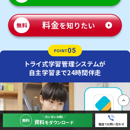
05
POINT
トライ式学習管理システムが
自主学習まで24時間伴走
PAGE
＼カンタン30秒／
無料
資料
をダウンロード
電話でお問い合わせ