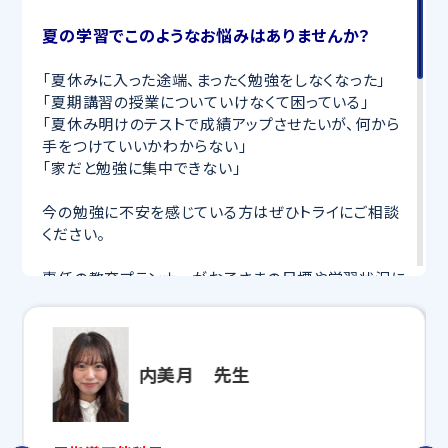
夏の学習でこのようなお悩みはありませんか？
「夏休みに入った途端、まったく勉強をしなくなった」
「夏期講習の授業についていけなくて困っている」
「夏休み明けのテストで成績アップさせたいが、何から
手をつけていいかわからない」
「家だと勉強に集中できない」
今の勉強に不安を感じている方はぜひトライにご相談
ください。
専任の教育プランナーがお子さまの目標や学習状況に
合わせて
オーダーメイドでカリキュラムを作成
します。
完全マンツーマン
で自分に合った講師がわかるまで丁
寧に教えてくれるから、効率良く成績アップを目指せま
す！
内美月 先生
さらに、授業日以外も利用できる
「自習スペース」
や主
要科目の対策ができる
「トライ式 AI教材」
などを活用
して、授業以外でも勉強する習慣がつくようにサポート