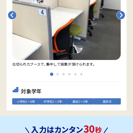
仕切られたブースで、集中して授業が受けられます。
教室
対象学年
小学校1～6年
中学校1～3年
高校1～3年
高卒生