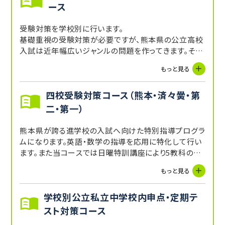
ース
受験対策を学校別に行います。
基礎重視の受験対策が必要ですが、熊本県の公立高校
入試は近年幅広いジャンルの問題を作ってきます。その
ため、どんなパターンの問題にも対応していける力をつ
もっと見る
けるため、マンツーマンで実践力を高めて合格へ導くコ
ースです。
四校受験対策コース（熊本・済々黌・第
全ての問題を解く必要はないので解き方のテクニックや
試験勉強のやり方を０から徹底指導します。
二・第一）
熊本県が誇る進学校の入試へ向けた特別指導プログラ
ムになります。英語・数学の指導を応用に特化して行い
ます。また当コースでは日曜特訓講座により5教科の総
合的なサポートを充実。強力なサポートで合格に導き
もっと見る
ます！
学校別公立私立中学校内申点・定期テ
スト対策コース