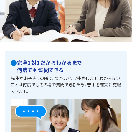
熊本県公立高校入試対策コース
理科社会暗記特別コース
不登校生徒さま向けさかのぼり学習コース
私立高校専願・奨学特待対策コース
英検®3級・準2級合格コース
全ての教科における弱点克服コース
苦手科目のみ1科目集中コース
その他、何でもご相談ください
他にも以下の学校に対応しています
尚絅中学校・帯山中学校・藤園中学校・熊本大学教育学部附属中
完全1対1だからわかるまで
学校・マリスト学園中学校
1
何度でも質問できる
先生がお子さまの隣で、つきっきりで指導します。わからない
ことは何度でもその場で質問できるため、苦手を確実に克服
できます。