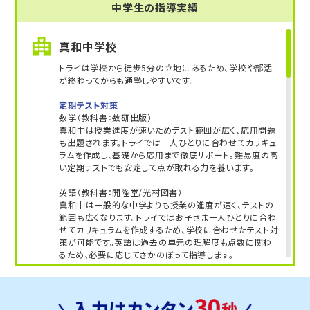
中学生の指導実績
真和中学校
トライは学校から徒歩5分の立地にあるため、学校や部活
が終わってからも通塾しやすいです。
定期テスト対策
数学（教科書：数研出版）
真和中は授業進度が速いためテスト範囲が広く、応用問題
も出題されます。トライでは一人ひとりに合わせてカリキュ
ラムを作成し、基礎から応用まで徹底サポート。難易度の高
い定期テストでも安定して点が取れる力を養います。
英語（教科書：開隆堂/光村図書）
真和中は一般的な中学よりも授業の進度が速く、テストの
範囲も広くなります。トライではお子さま一人ひとりに合わ
せてカリキュラムを作成するため、学校に合わせたテスト対
策が可能です。英語は過去の単元の理解度も点数に関わ
るため、必要に応じてさかのぼって指導します。
人気のコース
難関私立特化コース
内申点＆入試ダブル対策コース