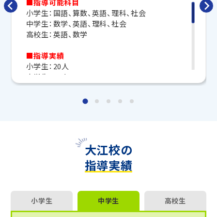
■指導可能科目
します。
小学生：国語、算数、英語、理科、社会
中学生：数学、英語、理科、社会
トライで一緒に、今までで一番成長できる夏にしよ
高校生：英語、数学
う！
■指導実績
マンツーマンの無料体験授業、学習相談、教室見学は
小学生：20人
いつでも受付中です。
中学生：40人
こちら
お問い合わせは→
高校生：30人
教室長兼教育プランナー 山内 泰司
■合格実績
熊本大学、第一高校
■講師メッセージ
大江校の
こんにちは！講師の内です。私自身も熊本出身なの
指導実績
で、皆さんのサポートができて嬉しく思っています！
主に理系科目と英語を担当しています。
生徒さん一人ひとりに合った、楽しいと思ってもらえ
る授業になるよう心掛けています。一緒に頑張って
小学生
中学生
高校生
いきましょう！