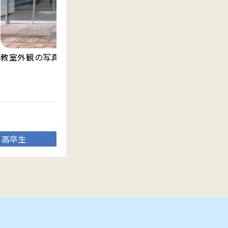
教室外観の写真です。
明
渡
高卒生