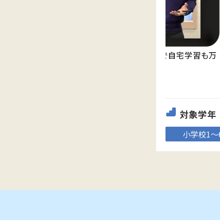
永久無料の映像授業「Try IT」が見放題で自宅学習も万
全。
対象学年
小学校1～