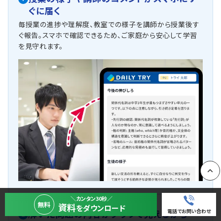
ぐに届く
毎授業の進捗や理解度、教室での様子を講師から授業後す
ぐ報告。スマホで確認できるため、ご家庭から安心して学習
を見守れます。
PAGE
＼カンタン30秒／
無料
資料
をダウンロード
電話でお問い合わせ
解いた問題の内容がグラフで見えるから一
2