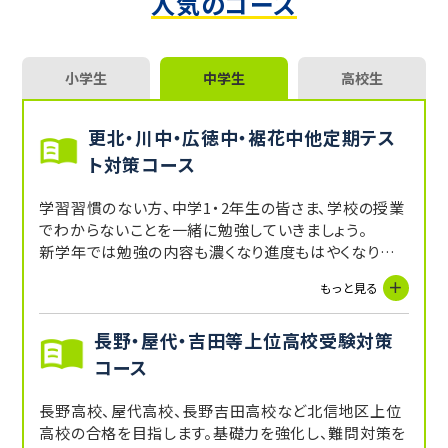
人気のコース
小学生
中学生
高校生
更北・川中・広徳中・裾花中他定期テス
ト対策コース
学習習慣のない方、中学1・2年生の皆さま、学校の授業
でわからないことを一緒に勉強していきましょう。
新学年では勉強の内容も濃くなり進度もはやくなりま
す。
もっと見る
計画的に勉強し、理解を深めてテスト準備をしていきま
しょう。
長野・屋代・吉田等上位高校受験対策
進路相談もお任せください！
コース
長野高校、屋代高校、長野吉田高校など北信地区上位
高校の合格を目指します。基礎力を強化し、難問対策を