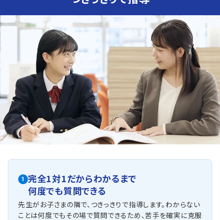
人気のコース
・定期テスト・内申点対策コース
・公立入試対策コース
裾花中学校
青木島校から4番目に近い中学校です。
定期テスト・総合テスト対策、公立高校入試対策、学習習慣
づけ対策などが可能です。
推薦入試対策で合格実績があります。
信州大学附属長野中学校
中学受験対策時から指導可能です。
多くの方が上位進学校へ進学します。
前期・後期制を取り入れていたり、使用している問題集もや
や難しいものを採用しております。
1回のテストでの内申点への影響が大きいので、日頃の授
業でわからない部分をしっかり指導しています。
他にも以下の学校に対応しています
完全1対1だからわかるまで
1
長野日大中学校・若穂中学校・犀陵中学校・信州新町中学校・中条
何度でも質問できる
中学校・松代中学校・信濃町立小中学校など
先生がお子さまの隣で、つきっきりで指導します。わからない
ことは何度でもその場で質問できるため、苦手を確実に克服