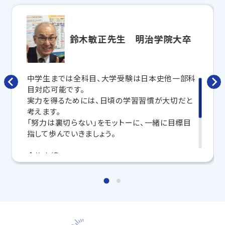
合わせて
オーダーメイドでカリキュラムを作成
します。
完全マンツーマン
で自分に合った講師がわかるまで丁
寧に教えてくれるから、効率良く成績アップを目指せま
す！
鈴木敏正先生 明治学院大卒
さらに、授業日以外も利用できる
「自習スペース」
や主
要科目の対策ができる
「トライ式 AI教材」
などを活用
して、授業以外でも勉強する習慣がつくようにサポート
中学生までは全科目、大学受験は日本史他一部科
します。
目対応可能です。
実力を得るためには、日頃の学習習慣が大切だと
トライで一緒に、今までで一番成長できる夏にしよ
考えます。
う！
「努力は裏切らない」をモットーに、一緒に目標目
指して歩んでいきましょう。
マンツーマンの無料体験授業、学習相談、教室見学は
いつでも受付中です。
合格実績
こちら
お問い合わせは→
長野高校、国立長野高専、屋代高校、長野西高校、
篠ノ井高校、長野商業、長野日本大学中、長野市立
教室長兼教育プランナー 竹田 裕朋
長野中など