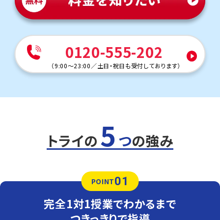
本番に臨める力を育てます。
人気のコース
定期テスト・内申点対策コース
苦手科目克服コース
0120-555-202
広徳中学校
（
9:00～23:00
／
土日・祝日も受付しております
）
トライの教室は学校から車で約10分の立地にあり、自転車
で通塾する生徒さまも多くいます。気軽に通える距離なの
で、部活動との両立にも安心です。
定期テスト対策
数学（教科書：啓林館）
5
広徳中は基礎問題も応用問題も学校指定のワークからの
出題が多いです。トライは指定の教材がないため、学校の
トライの
つ
の強み
教材も使用可能。多くの生徒さまがワークを使って授業を
受けています。
英語（教科書：光村）
01
広徳中は教科書やワークからの出題が中心ですが、応用問
POINT
題も出題されるため油断できません。トライでは過去の単
元から応用問題まで丁寧にフォローし、安心してテスト本
完全1対1授業でわかるまで
番に臨める力を育てます。
つきっきりで指導