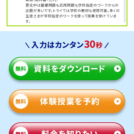
更北中は基礎問題も応用問題も学校指定のワークからの
出題が多いです。トライでは学校の教材も使用可能。多くの
生徒さまが学校指定のワークを使って授業を受けていま
す。
人気のコース
定期テスト・内申点対策コース
苦手科目克服コース
川中島中学校
トライは学校から約10分と通塾しやすい距離にあります。
多くの生徒さまが学校や部活後に通塾しています。
定期テスト対策
数学（教科書：啓林館）
川中島中は授業で扱った問題や類題が中心となるため、理
解を定着させることが重要です。トライでは学校で解けな
かった問題を一つひとつ克服し、自信を持ってテスト本番に
臨めるよう指導します。
英語（教科書：光村）
川中島中は教科書やワークからの出題が中心ですが、応用
問題も出題されるため油断できません。トライでは過去の
単元から応用問題まで丁寧にフォローし、安心してテスト