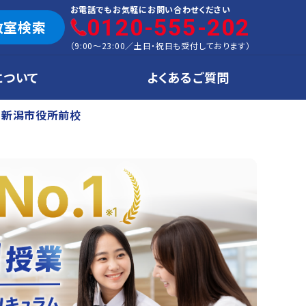
お電話でもお気軽にお問い合わせください
0120-555-202
教室検索
（
9:00～23:00
／
土日・祝日も受付しております
）
について
よくあるご質問
新潟市役所前校