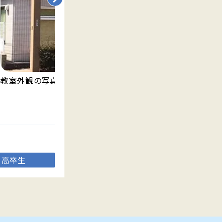
教室外観の写真です。
明
ま
高卒生