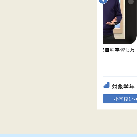
永久無料の映像授業「Try IT」が見放題で自宅学習も万
全。
対象学年
小学校1～