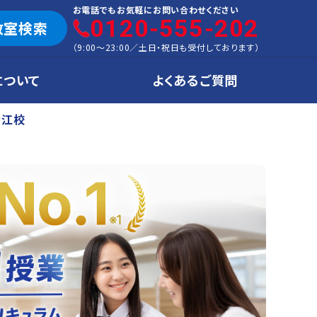
お電話でもお気軽にお問い合わせください
0120-555-202
教室検索
（
9:00～23:00
／
土日・祝日も受付しております
）
について
よくあるご質問
青江校