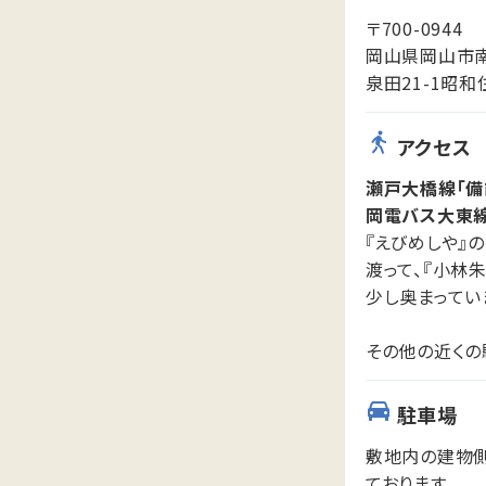
〒700-0944
岡山県岡山市
泉田21-1昭和
アクセス
瀬戸大橋線「備
岡電バス大東線
『えびめしや』
渡って、『小林
少し奥まってい
その他の近くの
駐車場
敷地内の建物側
ております。