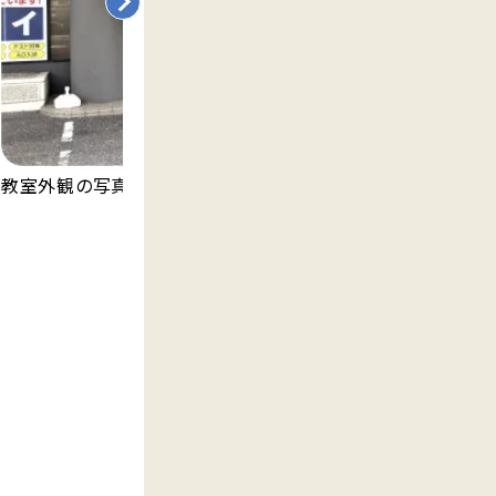
明
教室外観の写真です。
ま