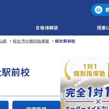
合格体験談
授業
山県
総社市の個別指導塾
総社駅前校
社駅前校