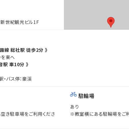
0新世紀観光ビル1F
吉備線 総社駅 徒歩2分 》
りを東へ
音駅 車10分 》
駅・バス停：豪渓
駐輪場
あり
る空き駐車場をご利用くださ
※教室横にある駐輪場をご利