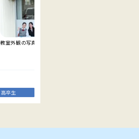
教室外観の写真です。
明
ま
高卒生