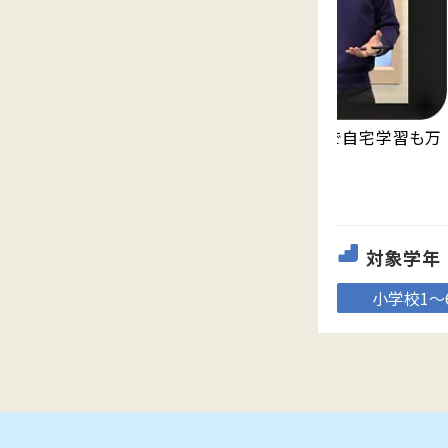
永久無料の映像授業「Try IT」が見放題で自宅学習も万
全。
対象学年
小学校1～