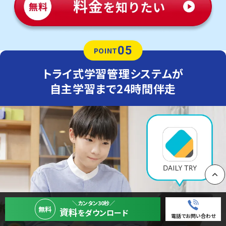
05
POINT
トライ式学習管理システムが
自主学習まで24時間伴走
PAGE
＼カンタン30秒／
無料
資料
をダウンロード
電話でお問い合わせ