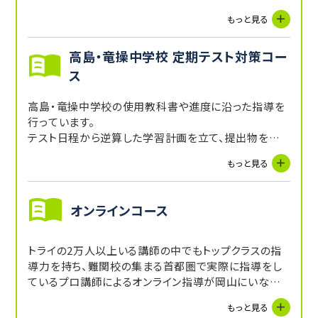
学校の授業だけでは不十分になりがちな入試での得点
もっと見る
力をつけます。
高島・竜操中学校 定期テスト対策コー
ス
高島・竜操中学校の使用教科書や進度に沿った指導を
行っています。
テスト日程から逆算した学習計画を立て、提出物を完
璧にし、定期試験対策を行います。
もっと見る
志望校（公立高校や専願私立高校）に必要な内申点に
あと少し足りない生徒さんや定期試験対策の勉強を自
分で計画を立てて取り組めない生徒さんに人気です。
オンラインコース
トライの2万人以上いる講師の中でもトップクラスの指
導力を持ち、難関校の集まる首都圏で実際に指導をし
ているプロ講師によるオンライン指導が岡山にいなが
ら受講できます。
もっと見る
特に苦手な科目はオンライン家庭教師での個別指導、