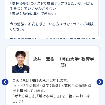
「夏休み明けのテストで成績アップさせたいが、何から
手をつけていいかわからない」
「家だと勉強に集中できない」
今の勉強に不安を感じている方はぜひトライにご相談
ください。
専任の教育プランナーがお子さまの目標や学習状況に
合わせて
オーダーメイドでカリキュラムを作成
します。
完全マンツーマン
で自分に合った講師がわかるまで丁
寧に教えてくれるから、効率良く成績アップを目指せま
永井 宏樹 （岡山大学・教育学
す！
部）
さらに、授業日以外も利用できる
「自習スペース」
や主
要科目の対策ができる
「トライ式 AI教材」
などを活用
して、授業以外でも勉強する習慣がつくようにサポート
こんにちは！講師の永井と申します。
します。
小・中学生の理科・数学（算数）と高校生の物理・数
学を担当しています。
トライで一緒に、今までで一番成長できる夏にしよ
「考える楽しさ」「解ける楽しさ」を一緒に味わいま
う！
しょう！