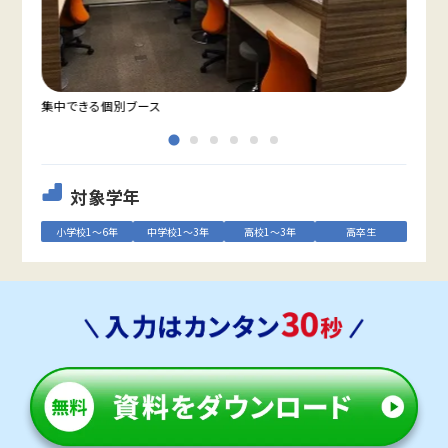
集中できる個別ブース
教室
対象学年
小学校1～6年
中学校1～3年
高校1～3年
高卒生