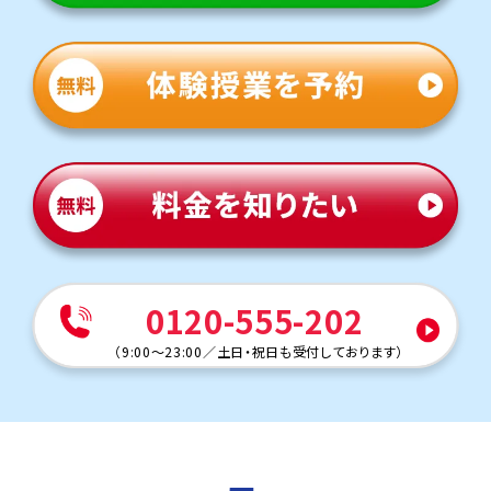
定期テスト対策
数学（教科書：啓林館）
竜操中では定期テストは学校ワークや教科書から多く出題
されるため、テスト前は授業でもワークを徹底的に活用し
ます。間違えた問題は何度も解き直し、自分の力で解けるよ
うになるまで丁寧に指導します。
英語（教科書：三省堂）
竜操中では定期テストは学校ワークや教科書から多く出題
されるため、テスト前は授業でもワークを徹底的に活用し
ます。間違えた問題は何度も解き直し、自分の力で解けるよ
うになるまで丁寧に指導します。
人気のコース
・定期テスト・内申点対策コース
0120-555-202
・公立高校入試対策コース
・私立高校入試対策コース
（
9:00～23:00
／
土日・祝日も受付しております
）
岡北中学校
トライは学校から車で約15分の立地にあり、学校と少し離
れていますが、車での通塾を選ぶご家庭も多く、安心して通
えます。
定期テスト対策