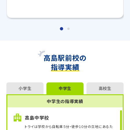
マンツーマンの無料体験授業、学習相談、教室見学は
いつでも受付中です。
こちら
お問い合わせは→
教室長兼教育プランナー 虫明 真紀
高島駅前校の
指導実績
小学生
中学生
高校生
中学生の指導実績
高島中学校
トライは学校から自転車５分・徒歩1０分の立地にあるた