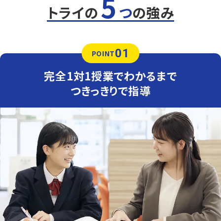
5
数学（教科書：啓林館）
トライの
つ
の強み
岡北中では定期テストは学校ワークや教科書から多く出題
されるため、テスト前は授業でもワークを徹底的に活用し
ます。間違えた問題は何度も解き直し、自分の力で解けるよ
うになるまで丁寧に指導します。
01
POINT
英語（教科書：三省堂）
岡北中では定期テストは学校ワークや教科書から多く出題
完全1対1授業でわかるまで
されるため、テスト前は授業でもワークを徹底的に活用し
ます。間違えた問題は何度も解き直し、自分の力で解けるよ
つきっきりで指導
うになるまで丁寧に指導します。
人気のコース
・定期テスト・内申点対策コース
・公立高校入試対策コース
・私立高校入試対策コース
他にも以下の学校に対応しています
操山中学校・大安寺中等教育学校・岡北中学校・高陽中学校・桜ヶ
丘中学校・備前中学校・瀬戸中学校・清心中学校・後楽館中学校な
ど