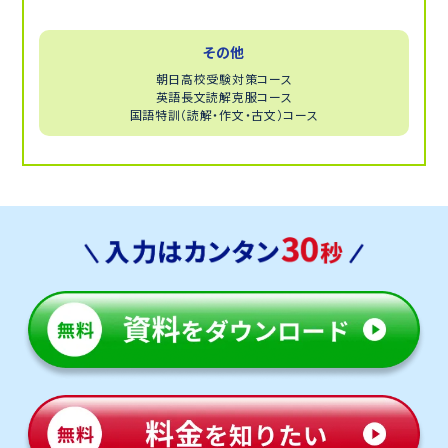
入試に出てきやすい基礎問題から応用問題まで幅広く
なおかつ多くの科目を対策したい場合はオンライン
その他
LIVE集団塾、自宅での学習がどうしてもはかどらない
という場合はオンライン自習室、というようにあらゆるオ
朝日高校受験対策コース
英語長文読解克服コース
ンラインサービスを扱っております。教育における地域
国語特訓（読解・作文・古文）コース
格差を埋めるために必須のスタイルであり、トライだか
らこそいち早く実現できています。これからの受験はオ
ンライン×オフラインで効率よく対応することがカギで
す。