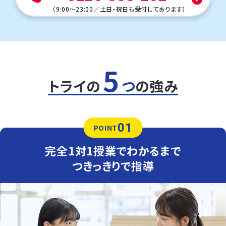
（
9:00～23:00
／
土日・祝日も受付しております
）
5
トライの
つ
の強み
01
POINT
完全1対1授業でわかるまで
つきっきりで指導