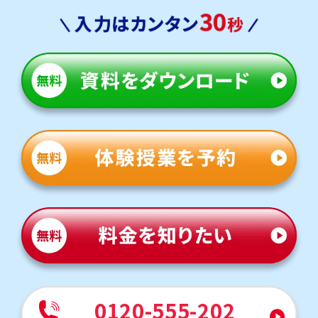
日々の予習・復習の仕方、定期テストの対策法を正しく身
につけることが大切です。
北豊島中学校
学校の定期テスト対策から、受験対策まで幅広く対策でき
ます。
苦手な教科はマンツーマン授業で徹底的に理解を深め、そ
の他の教科も「トライ式 AI教材」や講師による宿題管理な
どでカバーしていきます。
特に、部活で忙しい方はぜひ一緒に「効率の良い勉強方
法」を身につけましょう！
私立中高一貫
中高一貫の生徒さまもたくさん通っていらっしゃいますが、
習う単元の順番やスピードは学校によって大きく異なりま
す。
マンツーマン指導でぜひテスト対策や模試対策を行い、目
指す進路の実現を一緒に目指していきましょう！
他にも以下の学校に対応しています
関西大倉中学校、大阪教育大附属系列、関大系列各校
0120-555-202