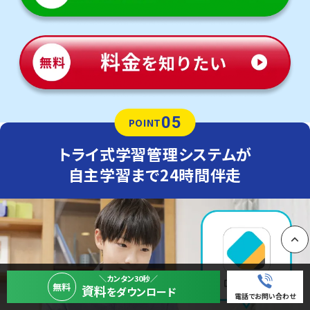
05
POINT
トライ式学習管理システムが
自主学習まで24時間伴走
PAGE
＼カンタン30秒／
無料
資料
をダウンロード
電話でお問い合わせ