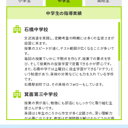
小学生
中学生
高校生
を予想し、予想が外れたもの、また間違えてしまっ
たものを次は間違えないよう、ノートにコピーなど
中学生の指導実績
を貼って自分専用の苦手ノートを作るのがオススメ
です。こうすることにより、自分がどこでつまずいて
いるのか、実は苦手だった分野などが明確になって
石橋中学校
きます。
文武両道を実践し、定期考査の時期には多くの生徒さまが
自習に来ます。
教室長からみて古川先生は？
授業のスピードが速く、テスト範囲が広くなることが多いで
人と話すことが好きな明るく、親しみやすい先生で
す。
毎回の授業でいかに不明点を作らず、授業での要点を学
す。
び、そして授業外の反復学習で定着できるかが肝心です。
宿題管理や指導科目以外のサポートも手厚くみて
また、石橋中学では土曜日に自主学習ができる「ドテラ」と
もらえます。
いう制度があり、英検の対策などにも力を入れている学校
「楽しく授業をしたい」「優しく指導してもらいたい」
です。
「医学部を目指したい」
石橋駅前校では、その英検のフォローもしています。
そのような方は、古川先生にぜひお任せください！
箕面第三中学校
授業の質が高く、勉強にも部活にもしっかりと取り組む生
徒さんが多いです。
英語は1年生のころから作文が多く出題され、深い理解力
が必要になります。数学は応用問題が解けるかどうかが周
りとの差をつけるためのカギとなります。