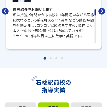
して、授業以外でも勉強する習慣がつくようにサポート
自己紹介をお願いします
します。
私は片道2時間かかる高校に3年間通いながら医療
に携わるという夢を叶えるべく電車などの隙間時間
トライで一緒に、今までで一番成長できる夏にしよ
を有効活用し、コツコツと勉強をすすめ、現在は大
う！
阪大学の医学部保健学科に所属しています！
トライでの指導科目は主に数学と英語です。
マンツーマンの無料体験授業、学習相談、教室見学は
いつでも受付中です。
指導をする上で心がけていることは？
こちら
お問い合わせは→
生徒さんにすぐに解答解説に頼らずに自分で最後
まで根気強く考え、基礎から応用まで幅広く対応す
教室長兼教育プランナー 大野 愛果
る力を身につけてもらうことです。
そのために、ますは基礎を細かいところまで、また
理解できるまで何度も説明をします。そして、その後
の演習で、わからないところはヒントを混じえなが
石橋駅前校の
ら答えが出るまでしっかり見守り、解けた際の喜び
指導実績
を味わって貰えるよう心がけています。
おすすめの勉強方法は？
答えを見る前に、解いた時点で自分の答えの正誤