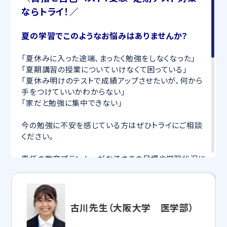
ならトライ！／
夏の学習でこのようなお悩みはありませんか？
「夏休みに入った途端、まったく勉強をしなくなった」
「夏期講習の授業についていけなくて困っている」
「夏休み明けのテストで成績アップさせたいが、何から
手をつけていいかわからない」
「家だと勉強に集中できない」
今の勉強に不安を感じている方はぜひトライにご相談
ください。
専任の教育プランナーがお子さまの目標や学習状況に
合わせて
オーダーメイドでカリキュラムを作成
します。
完全マンツーマン
で自分に合った講師がわかるまで丁
寧に教えてくれるから、効率良く成績アップを目指せま
す！
古川先生（大阪大学 医学部）
さらに、授業日以外も利用できる
「自習スペース」
や主
要科目の対策ができる
「トライ式 AI教材」
などを活用