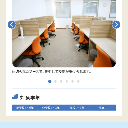
仕切られたブースで、集中して授業が受けられます。
教室
対象学年
小学校1～6年
中学校1～3年
高校1～3年
高卒生