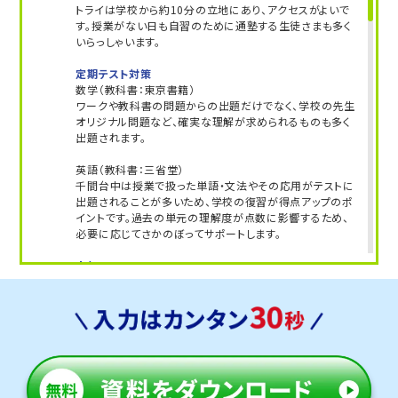
トライは学校から約10分の立地にあり、アクセスがよいで
す。授業がない日も自習のために通塾する生徒さまも多く
いらっしゃいます。
定期テスト対策
数学（教科書：東京書籍）
ワークや教科書の問題からの出題だけでなく、学校の先生
オリジナル問題など、確実な理解が求められるものも多く
出題されます。
英語（教科書：三省堂）
千間台中は授業で扱った単語・文法やその応用がテストに
出題されることが多いため、学校の復習が得点アップのポ
イントです。過去の単元の理解度が点数に影響するため、
必要に応じてさかのぼってサポートします。
人気のコース
・定期テスト・内申点対策コース
・公立入試対策コース
春日部南中学校
トライは学校から約15分の立地にあり、自転車で通塾する
生徒さまも多くいらっしゃいます。気軽に通える距離なの