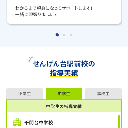
わかるまで親身になってサポートします！
マンツーマンの無料体験授業、学習相談、教室見学は
一緒に頑張りましょう！
いつでも受付中です。
こちら
お問い合わせは→
教室長兼教育プランナー 阿部 浩幸
せんげん台駅前校の
指導実績
小学生
中学生
高校生
中学生の指導実績
千間台中学校