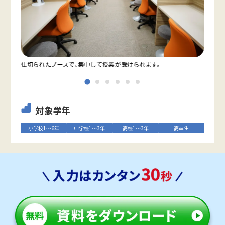
仕切られたブースで、集中して授業が受けられます。
教室
対象学年
小学校1～6年
中学校1～3年
高校1～3年
高卒生