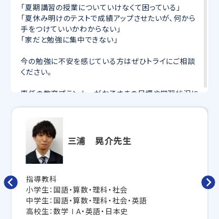
「夏期講習の授業についていけなくて困っている」
「夏休み明けのテストで成績アップさせたいが、何から
手をつけていいかわからない」
「家だと勉強に集中できない」
今の勉強に不安を感じている方はぜひトライにご相談
ください。
専任の教育プランナーがお子さまの目標や学習状況に
合わせて
オーダーメイドでカリキュラムを作成
します。
完全マンツーマン
で自分に合った講師がわかるまで丁
寧に教えてくれるから、効率良く成績アップを目指せま
す！
三浦 晃介先生
さらに、授業日以外も利用できる
「自習スペース」
や主
要科目の対策ができる
「トライ式 AI教材」
などを活用
して、授業以外でも勉強する習慣がつくようにサポート
指導教科
します。
小学生：国語・算数・理科・社会
中学生：国語・算数・理科・社会・英語
トライで一緒に、今までで一番成長できる夏にしよ
高校生：数学ⅠA・英語・日本史
う！