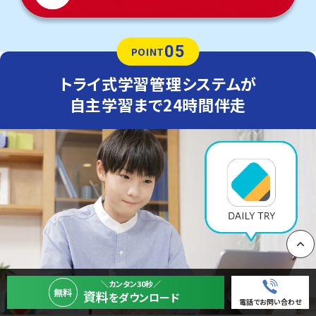
05
POINT
トライ式学習管理システムが
自主学習まで24時間伴走
PAGE
＼カンタン30秒／
無料
資料
をダウンロード
電話でお問い合わせ