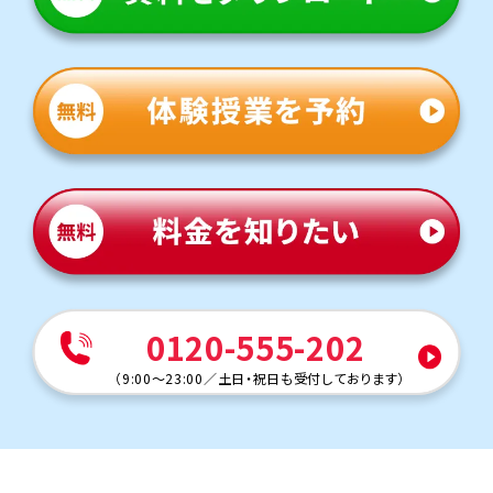
で、部活動との両立にも安心です。
定期テスト対策
数学（教科書：東京書籍）
春日部南中は授業で扱った問題や類題が中心となるため、
理解を定着させることが重要です。トライでは学校で解け
なかった問題を一つひとつ克服し、自信を持ってテスト本番
に臨めるよう指導します。
英語（教科書：開隆堂）
授業で扱った単語・文法やその応用がテストに出題される
ことが多いため、学校の復習が得点アップのポイントです。
過去の単元の理解度が点数に影響するため、必要に応じ
てさかのぼってサポートします。
人気のコース
0120-555-202
・定期テスト・内申点対策コース
・公立入試対策コース
（
9:00～23:00
／
土日・祝日も受付しております
）
平方中学校
トライは学校から約15分の立地にあり、自転車で通塾する
生徒さまも多くいらっしゃいます。気軽に通える距離なの
で、部活動との両立にも安心です。