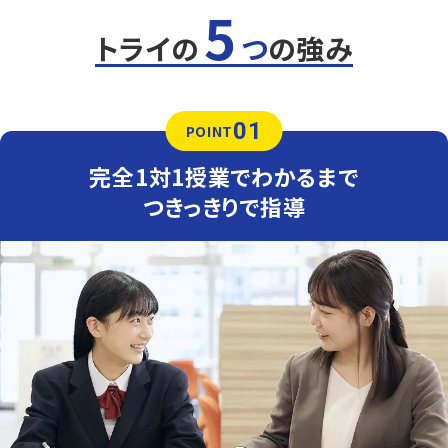
5
定期テスト対策
数学（教科書：東京書籍）
トライの
つ
の強み
授業で扱った問題や類題が中心となるため、理解を定着さ
せることが重要です。トライでは学校で解けなかった問題
を一つひとつ克服し、自信を持ってテスト本番に臨めるよう
指導します。
01
POINT
英語（教科書：三省堂）
授業で扱った単語・文法やその応用がテストに出題される
完全1対1授業でわかるまで
ことが多いため、学校の復習が得点アップのポイントです。
過去の単元の理解度が点数に影響するため、必要に応じ
つきっきりで指導
てさかのぼってサポートします。
人気のコース
・定期テスト・内申点対策コース
・公立入試対策コース
北中学校
【内申点向上プラン】
授業で手を挙げられるよう、少し先取り学習を行い、定期テ
ストだけでなく、平常点も取れる指導をしていきます。
武里中学校