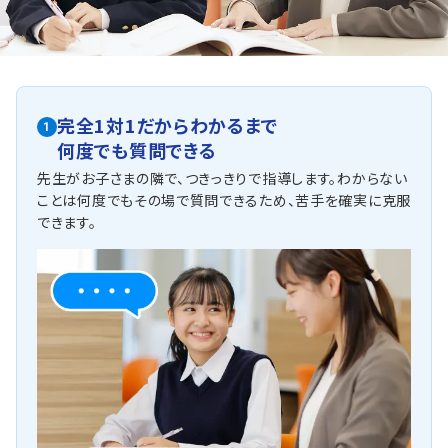
【内申点向上プラン】
授業で手を挙げられるよう、少し先取り学習を行い、定期テ
ストだけでなく、平常点も取れる指導をしていきます。
他にも以下の学校に対応しています
栄進中学校 新栄中学校
完全1対1だからわかるまで
1
豊野中学校 北陽中学校 開智中学校 獨協埼玉中学校など
何度でも質問できる
先生がお子さまの隣で、つきっきりで指導します。わからない
ことは何度でもその場で質問できるため、苦手を確実に克服
できます。