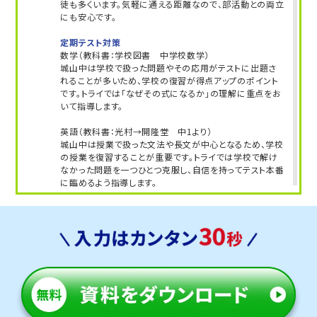
徒も多くいます。気軽に通える距離なので、部活動との両立
にも安心です。
定期テスト対策
数学（教科書：学校図書 中学校数学）
城山中は学校で扱った問題やその応用がテストに出題さ
れることが多いため、学校の復習が得点アップのポイント
です。トライでは「なぜその式になるか」の理解に重点をお
いて指導します。
英語（教科書：光村→開隆堂 中1より）
城山中は授業で扱った文法や長文が中心となるため、学校
の授業を復習することが重要です。トライでは学校で解け
なかった問題を一つひとつ克服し、自信を持ってテスト本番
に臨めるよう指導します。
人気のコース
・定期テスト・内申点対策コース
・学調対策コース
磐田市立磐田第一中学校
学校から15分の立地にあるため、無理なく通塾できます。
通塾の負担が少ないので、学習習慣づくりや部活動との両
立にも安心です。