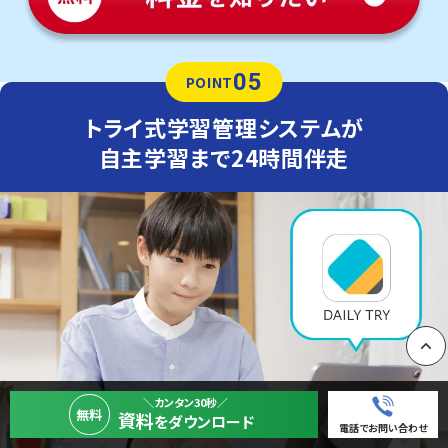
05
POINT
トライ式学習管理システムが
自主学習まで24時間伴走
PAGE
＼カンタン30秒／
無料
資料
をダウンロード
電話でお問い合わせ