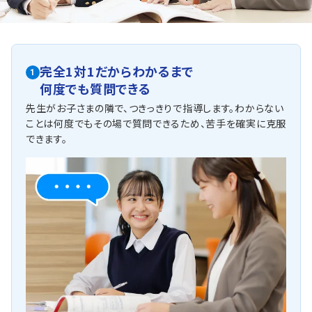
市内 全公立中学校【基礎固め】
勉強したのに結果が出ないのは、基礎が定着しておらず、
テストの問題に対応できていない場合があります。
お子さまごとに科目や単元を決め、今やるべきことを考え
ていきます。集中的にとことん学習し、基礎の定着を図るこ
完全1対1だからわかるまで
1
とで、できる単元を増やし点数アップを目指します。
何度でも質問できる
他にも以下の学校に対応しています
先生がお子さまの隣で、つきっきりで指導します。わからない
磐田東中学校・福田中学校・豊田南中学校・南部中学校・竜洋中学
ことは何度でもその場で質問できるため、苦手を確実に克服
校・神明中学校・浜松日体中学校・浜松学芸中学校・浜松西高中等
できます。
部・附属浜松中学校 他