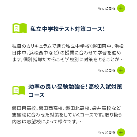
対策を、テスト後には結果分析を行いながら内申点ア
もっと見る
ップを目指します。学校の副教材を併用していくことも
できます。
私立中学校テスト対策コース！
独自のカリキュラムで進む私立中学校（磐田東中、浜松
日体中、浜松西中など）の授業に合わせて学習を進め
ます。個別指導だからこそ学校別に対策をとることがで
きます。公立中より授業の速度が速いためついていくの
もっと見る
が大変だと考えている生徒さんトライで一緒に苦手を
克服しましょう！
効率の良い受験勉強を！高校入試対策
コース
磐田南高校、磐田西高校、磐田北高校、袋井高校など
志望校に合わせた対策をしていくコースです。取り扱う
内容は志望校によって様々です。
入試当日に必要な点から逆算して目標を設定していく
もっと見る
ことによって効率の良い対策をしていきます。