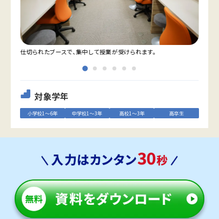
仕切られたブースで、集中して授業が受けられます。
教室
対象学年
小学校1～6年
中学校1～3年
高校1～3年
高卒生