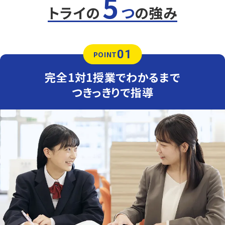
5
数学（教科書：学校図書 中学校数学）
トライの
つ
の強み
豊田中は授業で扱った問題や類題が中心となるため、理解
を定着させることが重要です。トライでは学校で解けなか
った問題を一つひとつ克服し、自信を持ってテスト本番に臨
めるよう指導します。
01
POINT
英語（教科書：光村→開隆堂 中1より）
豊田中は授業で扱った文法や長文が中心となるため、学校
完全1対1授業でわかるまで
の授業を復習することが重要です。トライでは学校で解け
なかった問題を一つひとつ克服し、自信を持ってテスト本番
つきっきりで指導
に臨めるよう指導します。
人気のコース
・定期テスト・内申点対策コース
学調対策コース
市内 全公立中学校【内申点UP対策】
多くのお子さまが公立高校への進学を目指しています。公
立高校を目指すにあたって、内申点UPが不可欠になりま
す。
内申点UPコースでは、定期テストの得点をアップするため
に、学校の教材を使用した学習を繰り返し行う習慣づけ
や、解き方・考え方のサポートをします。