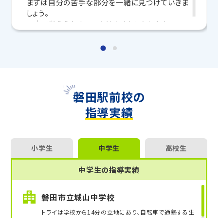
まずは自分の苦手な部分を一緒に見つけていきま
マンツーマンの無料体験授業、学習相談、教室見学は
しょう。
いつでも受付中です。
一度で覚えられないことはたくさんあります。
こちら
お問い合わせは→
わからないことは何度でも教えますので、楽しく授
業をしましょう。
教室長兼教育プランナー 大倉 正美
【大学】芝浦工業大学 工学部 卒
【得意科目】英語、数学、化学
【合格実績】
磐田駅前校の
〈大学〉静岡大学、浜松医科大学、静岡県立大学、
指導実績
東海大学、愛知工科大学、中京大学、日本大学、明
治大学など
〈高校〉磐田南高校、磐田東高校、磐田西高校、袋
井高校、掛川西高校など
小学生
中学生
高校生
中学生の指導実績
磐田市立城山中学校
トライは学校から14分の立地にあり、自転車で通塾する生