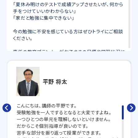
「夏休み明けのテストで成績アップさせたいが、何から
手をつけていいかわからない」
「家だと勉強に集中できない」
今の勉強に不安を感じている方はぜひトライにご相談
ください。
専任の教育プランナーがお子さまの目標や学習状況に
合わせて
オーダーメイドでカリキュラムを作成
します。
完全マンツーマン
で自分に合った講師がわかるまで丁
寧に教えてくれるから、効率良く成績アップを目指せま
す！
平野 将太
さらに、授業日以外も利用できる
「自習スペース」
や主
要科目の対策ができる
「トライ式 AI教材」
などを活用
して、授業以外でも勉強する習慣がつくようにサポート
こんにちは、講師の平野です。
します。
受験勉強を一人でするとなると大変ですよね。
一つひとつの単元を理解しないといけません。
トライで一緒に、今までで一番成長できる夏にしよ
だからこそ個別指導が良いのです。
う！
苦手な部分を振り返って授業ができます。