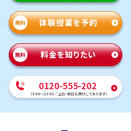
定期テスト対策
数学（教科書：学校図書 中学校数学）
第一中では基礎的な計算問題は学校で扱った問題やその
類題がほとんどですが、一部応用問題も出題されます。時
間配分が高得点のポイントになるため、テスト前には、一
人ひとりの学力性格に合わせた、時間配分をアドバイスし
ます。
英語（教科書：光村→開隆堂 中1より）
第一中は教科書やワークからの出題が中心ですが、応用問
題も混じるため油断できません。トライでが過去の単元か
ら応用問題まで丁寧にフォローし、安心してテスト本番に
臨める力を育てます。
人気のコース
0120-555-202
・定期テスト・内申点対策コース
・学調対策コース
（
9:00～23:00
／
土日・祝日も受付しております
）
磐田市立豊田中学校
トライは学校から19分の立地にあり、自転車で通塾する生
徒も多くいます。気軽に通える距離なので、部活動との両立
にも安心です。
定期テスト対策