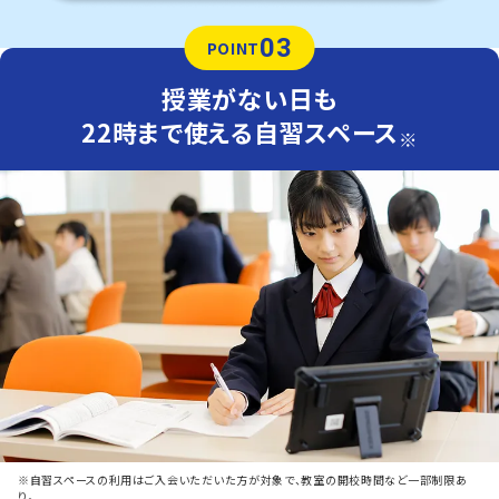
03
POINT
授業がない日も
22時まで使える自習スペース
※
※自習スペースの利用はご入会いただいた方が対象で、教室の開校時間など一部制限あ
り。