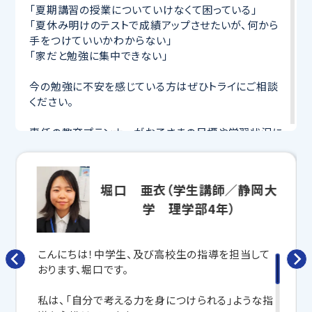
「夏期講習の授業についていけなくて困っている」
「夏休み明けのテストで成績アップさせたいが、何から
手をつけていいかわからない」
「家だと勉強に集中できない」
今の勉強に不安を感じている方はぜひトライにご相談
ください。
専任の教育プランナーがお子さまの目標や学習状況に
合わせて
オーダーメイドでカリキュラムを作成
します。
完全マンツーマン
で自分に合った講師がわかるまで丁
寧に教えてくれるから、効率良く成績アップを目指せま
堀口 亜衣（学生講師／静岡大
す！
学 理学部4年）
さらに、授業日以外も利用できる
「自習スペース」
や主
要科目の対策ができる
「トライ式 AI教材」
などを活用
して、授業以外でも勉強する習慣がつくようにサポート
こんにちは！中学生、及び高校生の指導を担当して
します。
おります、堀口です。
トライで一緒に、今までで一番成長できる夏にしよ
私は、「自分で考える力を身につけられる」ような指
う！