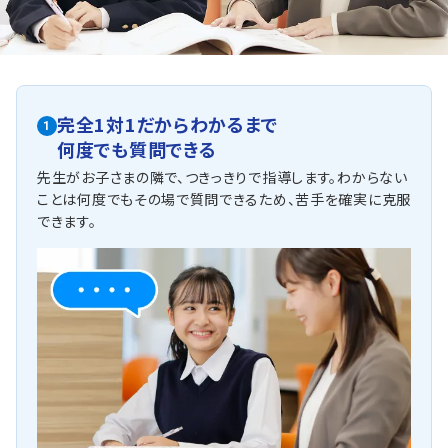
整理の仕方を学習指導します。
私立中高一貫校
各学校の進度に合わせ、理解を深め定着させるサポートを
行います。
系統的に学習を進める学校が多いため、ただ知識をインプ
完全1対1だからわかるまで
1
ットするのではなく、なぜそうなるのかを意識した学習を行
何度でも質問できる
います。
先生がお子さまの隣で、つきっきりで指導します。わからない
他にも以下の学校に対応しています
ことは何度でもその場で質問できるため、苦手を確実に克服
静岡北中学校、静岡聖光学院中学校、静岡雙葉中学校
できます。