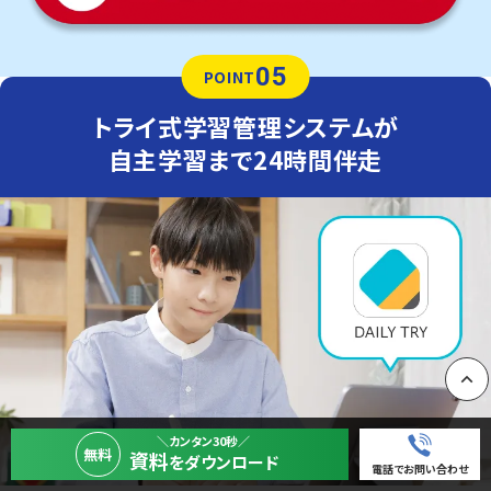
05
POINT
トライ式学習管理システムが
自主学習まで24時間伴走
PAGE
＼カンタン30秒／
無料
資料
をダウンロード
電話でお問い合わせ