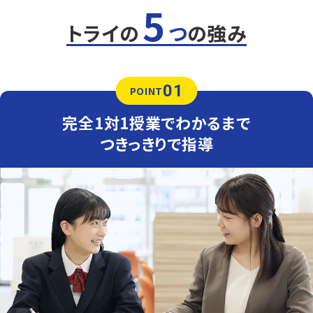
5
定期テスト対策
数学（教科書：啓林館）
トライの
つ
の強み
南中は教科書やワークからの出題が中心ですが、応用問題
も混じるため油断できません。トライでは基礎から応用まで
丁寧にフォローし、安心してテスト本番に臨める力を育てま
す。
01
POINT
英語（教科書：光村）
南中は基礎的な単語・文法は学校で扱ったものがほとんど
完全1対1授業でわかるまで
ですが、一部英作文などの難問が出題されることがありま
す。時間配分が高得点のポイントになるため、テスト前に
つきっきりで指導
は、一人ひとりの学力・性格に合わせた、時間配分をアドバ
イスします。
人気のコース
・定期テスト対策コース
・苦手科目克服コース
東豊田中学校
東豊中到達度テスト（TTT）で点数を取っていくためには、
学校の授業をしっかりと理解していることが前提になりま
す。
教科書やワークの細かい部分の知識まで必要になるため、
学校の進度を確認しながらどこに注目すべきか、ポイント