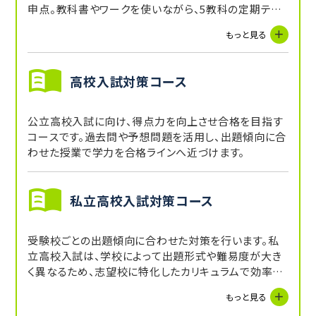
申点。教科書やワークを使いながら、5教科の定期テス
トを対策し、内申点UPを目指します。受講していない教
もっと見る
科に関しても、講師からの宿題や自習スペースを活用
することで補完できます。
高校入試対策コース
公立高校入試に向け、得点力を向上させ合格を目指す
コースです。過去問や予想問題を活用し、出題傾向に合
わせた授業で学力を合格ラインへ近づけます。
私立高校入試対策コース
受験校ごとの出題傾向に合わせた対策を行います。私
立高校入試は、学校によって出題形式や難易度が大き
く異なるため、志望校に特化したカリキュラムで効率よ
く得点力を養います。
もっと見る