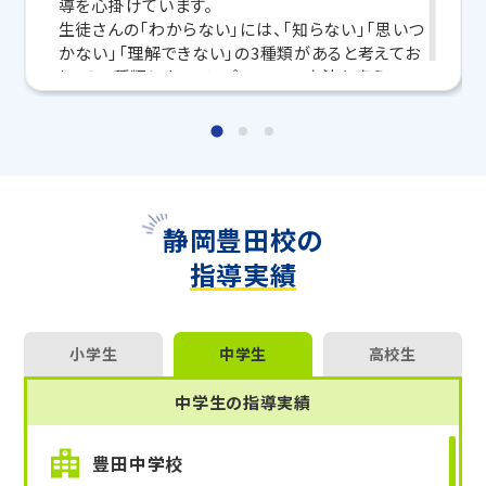
導を心掛けています。
生徒さんの「わからない」には、「知らない」「思いつ
マンツーマンの無料体験授業、学習相談、教室見学は
かない」「理解できない」の3種類があると考えてお
いつでも受付中です。
り、その種類によってアプローチの方法を変えてい
こちら
お問い合わせは→
ます。「知らない」には欠けている知識を、「思いつ
かない」には解法へたどり着くための考え方を、「理
教室長兼教育プランナー 遠藤 崇
解できない」には本人の考えを理解したうえで修正
し、解法を論理的に説明することを意識していま
す。それぞれの「わからない」が「わかった」に変わ
ることで段階的にレベルアップし、わかったことで
静岡豊田校の
自分から考えることができるようになります。
指導実績
個別指導だからこそ一人ひとりの進度に合わせる
ことができ、効率的に「わかった」を増やすことがで
きます。
「わからない」で困っている皆さん、トライで一緒に
小学生
中学生
高校生
「わかった！」を増やしていきましょう！
中学生の指導実績
豊田中学校