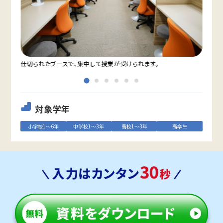
仕切られたブースで、集中して授業が受けられます。
教室
対象学年
小学校1～6年
中学校1～3年
高校1～3年
高卒生