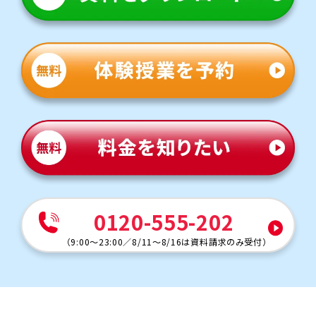
いらっしゃいます。
定期テスト対策
数学（教科書：啓林館）
高松中では基礎的な計算問題は学校で扱った問題やその
類題がほとんどですが、一部応用問題も出題されます。時
間配分が高得点のポイントになるため、テスト前には、一
人ひとりの学力・性格に合わせた、時間配分をアドバイスし
ます。
英語（教科書：光村）
高松中は教科書やワークからの出題が中心ですが、応用問
題も混じるため油断できません。トライでは基礎の単元か
ら応用問題まで丁寧にフォローし、安心してテスト本番に
臨める力を育てます。
人気のコース
0120-555-202
・定期テスト対策コース
・苦手科目克服コース
（
9:00～23:00
／
8/11～8/16は資料請求のみ受付
）
南中学校
トライの教室から自転車で10分くらいのところにあり、進
学する方も増えていることから通塾生徒さまも増えていま
す。