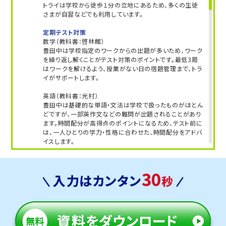
トライは学校から徒歩１分の立地にあるため、多くの生徒
さまが自習などでも利用しています。
定期テスト対策
数学（教科書：啓林館）
豊田中は学校指定のワークからの出題が多いため、ワーク
を繰り返し解くことがテスト対策のポイントです。最低3周
はワークを解けるよう、授業がない日の宿題管理まで、トラ
イがサポートします。
英語（教科書：光村）
豊田中は基礎的な単語・文法は学校で扱ったものがほとん
どですが、一部英作文などの難問が出題されることがあり
ます。時間配分が高得点のポイントになるため、テスト前に
は、一人ひとりの学力・性格に合わせた、時間配分をアドバ
イスします。
人気のコース
・定期テスト・内申点対策コース
・苦手科目克服コース
高松中学校
トライから自転車で９分の立地にあり、アクセスが良いで
す。授業がない日に自習のために通塾する生徒さまも多く