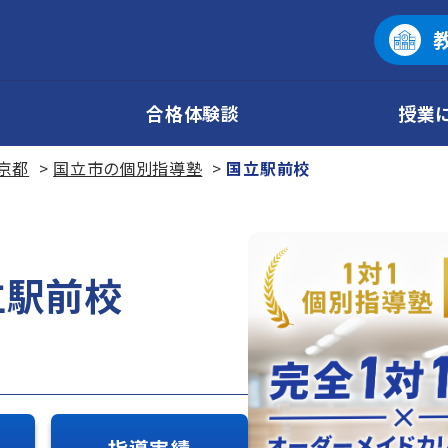
合格体験談
授業
京都
国立市の個別指導塾
国立駅前校
立駅前校