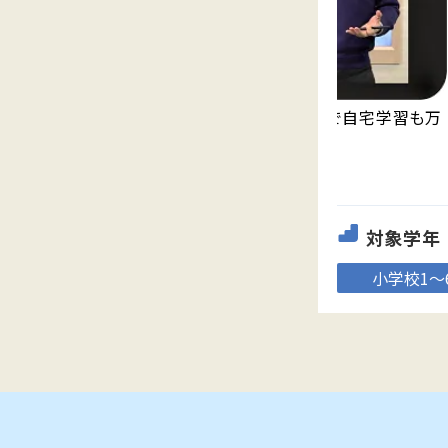
永久無料の映像授業「Try IT」が見放題で自宅学習も万
全。
対象学年
小学校1～