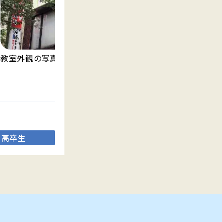
教室外観の写真です。
明
ま
高卒生