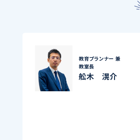
教育プランナー 兼
教室長
舩木 滉介