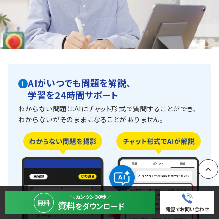
AIがいつでも問題を解説、
1
学習を24時間サポート
わからない問題はAIにチャット形式で質問することができ、
わからないがそのままになることがありません。
PAGE
＼カンタン30秒／
無料
資料
をダウンロード
電話でお問い合わせ