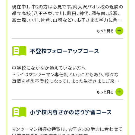
現在中1、中2の方は必見です。南大沢パオレ校の近隣の
都立高校（八王子東、立川、町田、神代、調布南、成瀬、
富士森、小川、片倉、山崎など）、お子さまの学力に合わ
せたスタートで無理なく志望校合格に導きます。
もっと見る
もちろん、中1、中2生は、まずは定期テスト対策、内申底
上げ、勉強習慣構築の時期ですので、お子さまに合わせ
たプラン設計をいたします。
不登校フォローアップコース
中学校になかなか通えていない方へ
トライはマンツーマン専任制ということもあり、様々な
事情を抱え不登校になってしまった生徒さまにご来校
いただいています。
もっと見る
普段の教科書例題レベルから、慣れてきたら宿題によっ
て学習習慣の構築フォローも行っております。
小学校内容さかのぼり学習コース
マンツーマン指導の特徴は、お子さまの学力に合わせて