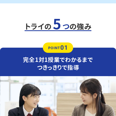
定期テスト対策
数学（教科書：東京書籍）
5
上柚木中は学校で解いた問題やその類題が出題されるた
め、日々の復習が成績アップのポイントです。テスト本番で
トライの
つ
の強み
確実に解けるよう、トライでは学校でわからなかった問題
をわかるまでつきっきりでサポートします。
英語（教科書：三省堂）
01
上柚木中は学校で扱った問題やその応用がテストに出題
POINT
されることが多いため、学校の復習が得点アップのポイン
トです。トライでは「なぜその式になるか」の理解に重点を
完全1対1授業でわかるまで
おいて指導します。
つきっきりで指導
人気のコース
・定期テスト・内申点対策コース
・公立入試対策コース
南大沢中学校
学内テスト対策コース
鑓水中、南大沢中、上柚木中、松木中、宮上中など、学校別
でテスト対策をします。
鑓水中は、英検や小中連携の英語の授業などで全体的に
英語の力を入れています。学校のテスト対策では教科書内