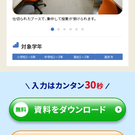
仕切られたブースで、集中して授業が受けられます。
教室
対象学年
小学校1～6年
中学校1～3年
高校1～3年
高卒生