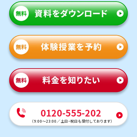
トライは学校から約35分の立地にあり、学校と少し離れて
いますが、車での通塾を選ぶご家庭も多く、安心して通えま
す。
定期テスト対策
数学（教科書：啓林館）
小山中は定期テストは学校指定ワークからの出題が多い
ため、テスト前は授業でも学校のワークを使用します。間違
えた問題は、自力で解けるようになるまでつきっきりでサポ
ートします。
英語（教科書：三省堂）
小山は学校指定のワークからの出題が多いため、ワークを
繰り返し解くことがテスト対策のポイントです。最低3周は
ワークを解けるよう、授業がない日の宿題管理まで、トライ
がサポートします。
人気のコース
・定期テスト・内申点対策コース
・公立入試対策コース
0120-555-202
堺中学校
（
9:00～23:00
／
土日・祝日も受付しております
）
トライは学校から約60分の立地にあり、学校と少し離れて
いますが、車での通塾を選ぶご家庭も多く、安心して通えま
す。