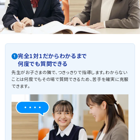
容だけでなく、実践的な長文の読み取り対策などを取り入
れてみましょう。
松木中学校・上柚木中学校
松木中は、学校の内申点が比較的取りづらいといわれてい
ます。学校のテスト対策は早めに準備を行い、授業で扱った
範囲の復習は確実に行いましょう。基本的な内容の振り返
りから、周りに差をつける問題を解くための実力アップな
ど、自分の目標に応じて対策をしていきましょう。
完全1対1だからわかるまで
1
上柚木中は部活動が盛んですが、勉強も頑張っている生徒
何度でも質問できる
が多いです。漢検の受験や夏休みの学習教室など勉強に
対しても力を入れていますので、部活を続けながら日ごろ
先生がお子さまの隣で、つきっきりで指導します。わからない
の良い学習習慣を付けましょう。
ことは何度でもその場で質問できるため、苦手を確実に克服
他にも以下の学校に対応しています
できます。
工学院中学校、由木中学校・鑓水中学校・小山中学校・共立女子第
二中学校・国学院久我山中学校・桐光学園中学校・大妻多摩中学
校