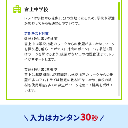
こちら
お問い合わせは→
宮上中学校
教室長兼教育プランナー 跡見 亜希子
トライは学校から徒歩10分の立地にあるため、学校や部活
が終わってからも通塾しやすいです。
定期テスト対策
数学（教科書：啓林館）
宮上中は学校指定のワークからの出題が多いため、ワーク
を繰り返し解くことがテスト対策のポイントです。最低3周
はワークを解けるよう、授業がない日の宿題管理まで、トラ
イがサポートします。
英語（教科書：三省堂）
宮上は基礎問題も応用問題も学校指定のワークからの出
題が多いです。トライは指定の教材がないため、学校の教
材も使用可能。多くの学生がワークを使って授業を受けて
います。
人気のコース
・定期テスト・内申点対策コース
・公立入試対策コース
別所中学校