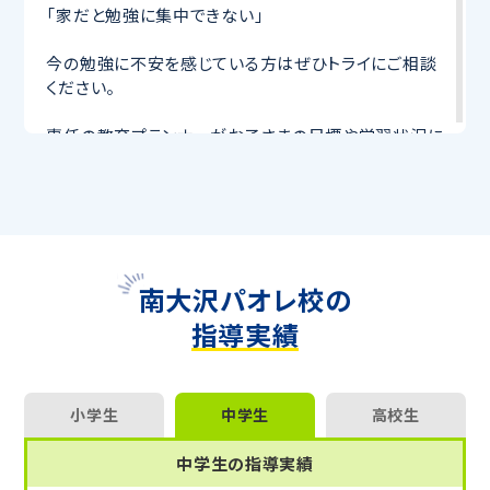
「家だと勉強に集中できない」
今の勉強に不安を感じている方はぜひトライにご相談
ください。
専任の教育プランナーがお子さまの目標や学習状況に
合わせて
オーダーメイドでカリキュラムを作成
します。
完全マンツーマン
で自分に合った講師がわかるまで丁
寧に教えてくれるから、効率良く成績アップを目指せま
す！
さらに、授業日以外も利用できる
「自習スペース」
や主
要科目の対策ができる
「トライ式 AI教材」
などを活用
南大沢パオレ校の
して、授業以外でも勉強する習慣がつくようにサポート
指導実績
します。
トライで一緒に、今までで一番成長できる夏にしよ
う！
小学生
中学生
高校生
マンツーマンの無料体験授業、学習相談、教室見学は
中学生の指導実績
いつでも受付中です。