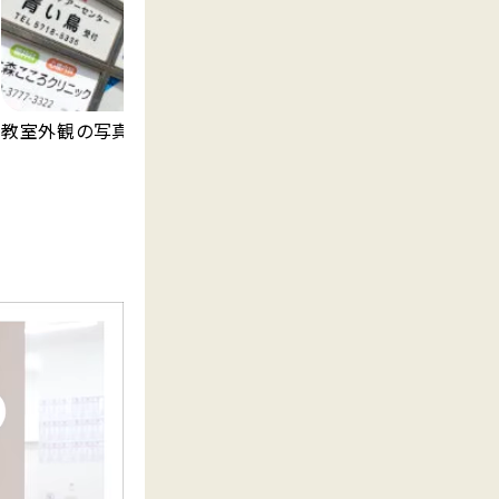
教室外観の写真です。
明
ま