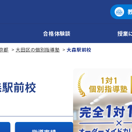
合格体験談
授業
京都
大田区の個別指導塾
大森駅前校
森駅前校