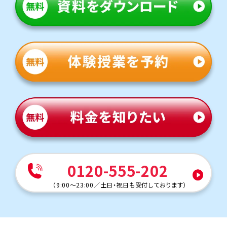
トライは学校から約12分の立地にあり、アクセスがよいで
す。授業がない日も自習のために通塾する生徒さまも多く
いらっしゃいます。
定期テスト対策
数学（教科書：啓林館）
砧中は授業で扱った問題や類題が中心となるため、理解を
定着させることが重要です。トライでは学校で解けなかっ
た問題を一つひとつ克服し、自信を持ってテスト本番に臨
めるよう指導します。
英語（教科書：三省堂）
砧中は授業で扱った問題や類題が中心となるため、理解を
定着させることが重要です。トライでは学校で解けなかっ
た問題を一つひとつ克服し、自信を持ってテスト本番に臨
めるよう指導します。
0120-555-202
人気のコース
・定期テスト・内申点対策コース
（
9:00～23:00
／
土日・祝日も受付しております
）
・高校入試対策コース
上祖師谷中学校
トライは最寄り駅から徒歩2分なので、電車に乗って通塾す