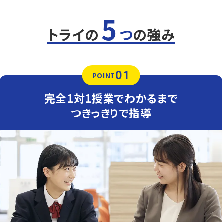
る生徒さまも多くいらっしゃいます。放課後そのまま通塾で
きるため、通学の延長で無理なく通えます。
5
定期テスト対策
トライの
つ
の強み
数学（教科書：啓林館）
上祖師谷中は教科書やワークからの出題が中心ですが、応
用問題も混じるため油断できません。トライでは基礎から
応用まで丁寧にフォローし、安心してテスト本番に臨める
01
力を育てます。
POINT
英語（教科書：三省堂）
完全1対1授業でわかるまで
上祖師谷中では定期テストは学校ワークや教科書から多く
出題されるため、テスト前は授業でもワークを徹底的に活
つきっきりで指導
用します。間違えた問題は何度も解き直し、自分の力で解
けるようになるまで丁寧に指導します。
人気のコース
定期テスト対策コース
内申点対策コース
東京都市大学付属中学校
オリジナルテキスト・体系数学などの対策なら成城学園前
校へ！
千歳中学校