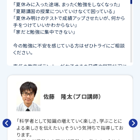
「夏休みに入った途端、まったく勉強をしなくなった」
「夏期講習の授業についていけなくて困っている」
「夏休み明けのテストで成績アップさせたいが、何から
手をつけていいかわからない」
「家だと勉強に集中できない」
今の勉強に不安を感じている方はぜひトライにご相談
ください。
専任の教育プランナーがお子さまの目標や学習状況に
合わせて
オーダーメイドでカリキュラムを作成
します。
完全マンツーマン
で自分に合った講師がわかるまで丁
寧に教えてくれるから、効率良く成績アップを目指せま
す！
佐藤 隆太（プロ講師）
さらに、授業日以外も利用できる
「自習スペース」
や主
要科目の対策ができる
「トライ式 AI教材」
などを活用
して、授業以外でも勉強する習慣がつくようにサポート
「科学者として知識の増えていく楽しさ、学ぶことに
します。
よる楽しさを伝えたい」そういう気持ちで指導してお
ります。
トライで一緒に、今までで一番成長できる夏にしよ