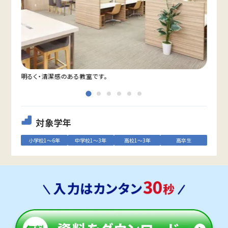
明るく・清潔感のある教室です。
自習
対象学年
小学校1～6年
中学校1～3年
高校1～3年
高卒生