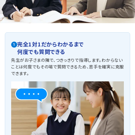
難しい数学もトライの講師にお任せください。
AI学習で効率良く点数アップ！
他にも以下の学校に対応しています
砧南中学校 玉川学園中学部
狛江第一中学校 狛江第二中学校 はるひ野中学校
緑丘中学校 桜丘中学校
完全1対1だからわかるまで
1
青山学院中等部 晃華学園中学校 暁星中学校
何度でも質問できる
桐光学園中学校 カリタス女子中学校
共立女子中学校 大妻女子中学校 大妻多摩中学校
先生がお子さまの隣で、つきっきりで指導します。わからない
桐朋女子中学校 國學院大學久我山中学校
ことは何度でもその場で質問できるため、苦手を確実に克服
日本女子大附属中学校 桐蔭学園中等教育学校
できます。
用賀中学校 和光中学校 喜多見中学校 調布市立第四中学
校 瀬田中学校
慶應義塾湘南藤沢中等部 法政第二中学校
聖ドミニコ学園中学校 獨協中学校 東深沢中学校
玉川中学校 龍野東中学校 山脇学園中学校
攻玉社中学校 明治大学付属明治中学校
東京学芸大学附属国際中等教育学校
他多数指導実績あり