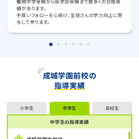
難関中学受験から医学部受験まで数多くの合格実
う！
績があります。
手厚いフォローを心掛け、生徒さんの学力向上に寄
マンツーマンの無料体験授業、学習相談、教室見学は
与して参ります。
いつでも受付中です。
こちら
お問い合わせは→
教室長兼教育プランナー 四角目 崇匡
成城学園前校の
指導実績
小学生
中学生
高校生
中学生の指導実績