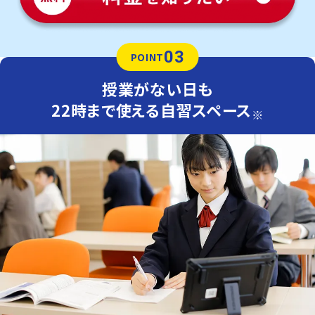
03
POINT
授業がない日も
22時まで使える自習スペース
※