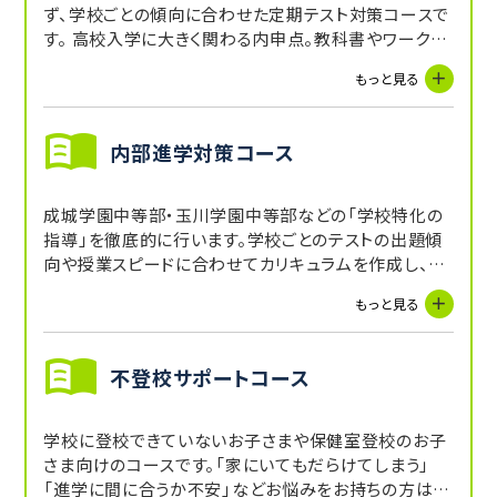
ず、学校ごとの傾向に合わせた定期テスト対策コースで
す。 高校入学に大きく関わる内申点。教科書やワークを
使いながら、5教科の定期テストを対策し、内申点をUP
もっと見る
を目指します。受講していない教科に関しても、講師か
らの宿題や自習スペースを活用することで補完できま
す。
内部進学対策コース
成城学園中等部・玉川学園中等部などの「学校特化の
指導」を徹底的に行います。学校ごとのテストの出題傾
向や授業スピードに合わせてカリキュラムを作成し、内
申アップを目指します。
もっと見る
不登校サポートコース
学校に登校できていないお子さまや保健室登校のお子
さま向けのコースです。「家にいてもだらけてしまう」
「進学に間に合うか不安」などお悩みをお持ちの方はぜ