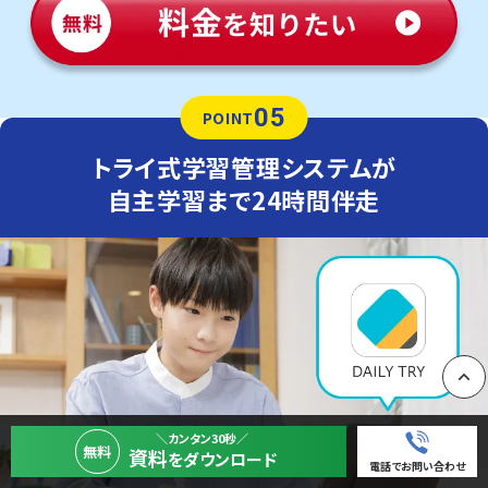
05
POINT
トライ式学習管理システムが
自主学習まで24時間伴走
PAGE
＼カンタン30秒／
無料
資料
をダウンロード
電話でお問い合わせ