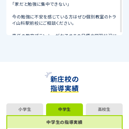
「家だと勉強に集中できない」
今の勉強に不安を感じている方はぜひ個別教室のトラ
イ山科駅前校にご相談ください。
専任の教育プランナーがお子さまの目標や学習状況に
合わせて
オーダーメイドでカリキュラムを作成
します。
完全マンツーマン
で自分に合った講師がわかるまで丁
寧に教えてくれるから、効率良く成績アップを目指せま
す！
さらに、授業日以外も利用できる
「自習スペース」
や主
要科目の対策ができる
「トライ式 AI教材」
などを活用
新庄校の
して、授業以外でも勉強する習慣がつくようにサポート
指導実績
します。
トライで一緒に、今までで一番成長できる夏にしよ
う！
小学生
中学生
高校生
マンツーマンの無料体験授業、学習相談、教室見学は
中学生の指導実績
いつでも受付中です。