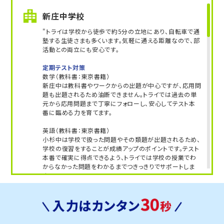
こちら
お問い合わせは→
新庄中学校
教室長兼教育プランナー 保科空良
"トライは学校から徒歩で約5分の立地にあり、自転車で通
塾する生徒さまも多くいます。気軽に通える距離なので、部
活動との両立にも安心です。
定期テスト対策
数学（教科書：東京書籍）
新庄中は教科書やワークからの出題が中心ですが、応用問
題も出題されるため油断できません。トライでは過去の単
元から応用問題まで丁寧にフォローし、安心してテスト本
番に臨める力を育てます。
英語（教科書：東京書籍）
小杉中は学校で扱った問題やその類題が出題されるため、
学校の復習をすることが成績アップのポイントです。テスト
本番で確実に得点できるよう、トライでは学校の授業でわ
からなかった問題をわかるまでつきっきりでサポートしま
す。
人気のコース
・公立高校入試対策コース
・定期テスト・内申点対策コース