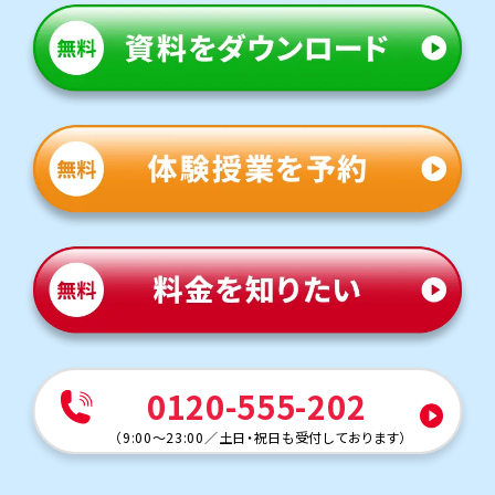
山室中学校
トライは学校から車で約10分と通塾しやすい距離にありま
す。多くの生徒さまが学校や部活後に通塾しています。
定期テスト対策
数学（教科書：東京書籍）
山室中は授業で扱った問題や類題が中心となるため、理解
を定着させることが重要です。トライでは学校で解けなか
った問題を一つひとつ克服し、自信を持ってテスト本番に臨
めるよう指導します。
英語（教科書：東京書籍）
山室中は学校で扱った問題やその類題が出題されるため、
学校の復習をすることが成績アップのポイントです。テスト
本番で確実に得点できるよう、トライでは学校の授業でわ
からなかった問題をわかるまでつきっきりでサポートしま
す。
人気のコース
0120-555-202
・定期テスト・内申点対策コース
・公立入試対策コース
（
9:00～23:00
／
土日・祝日も受付しております
）
東部中学校
トライの教室は学校から車で約5分の立地にあり、自転車