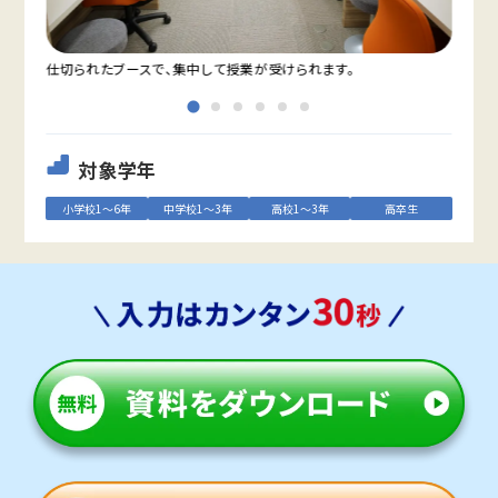
仕切られたブースで、集中して授業が受けられます。
教室
対象学年
小学校1～6年
中学校1～3年
高校1～3年
高卒生