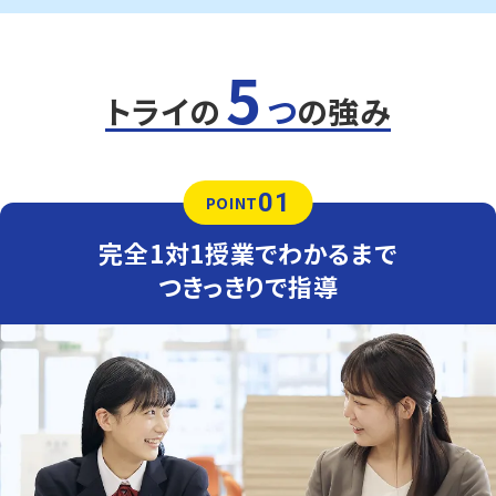
で通塾する生徒さまも多くいます。気軽に通える距離なの
で、部活動との両立にも安心です。
5
定期テスト対策
数学（教科書：東京書籍）
トライの
つ
の強み
東部中は学校で扱った問題やその応用がテストに出題さ
れることが多いため、学校の復習が得点アップのポイント
です。トライでは「なぜその式になるか」の理解に重点をお
いて指導します。
01
POINT
英語（教科書：東京書籍）
東部中の定期テストは学校ワークや教科書からの出題が
完全1対1授業でわかるまで
多く、トライの授業でもワークを徹底的に活用します。間違
えた問題は何度も解き直し、自分の力で解けるようになる
つきっきりで指導
までつきっきりで指導します。
人気のコース
・定期テスト・内申点対策コース
・公立入試対策コース
藤ノ木中学校
普段から実力テストなどを見据えて応用問題まで完答でき
る対策を行います。
定期テスト対策だけでなく、実力テストや入試対策もしてほ