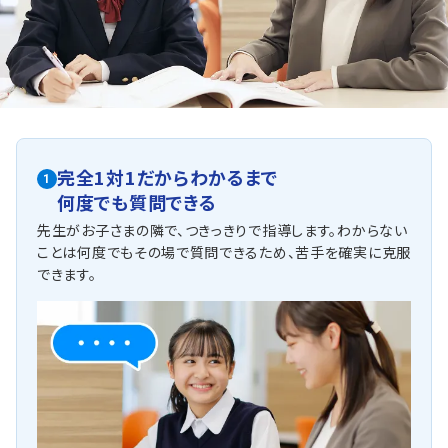
しいとのご要望が多いです。
雄山中学校
マンツーマンで英語や数学を本質から理解をして、弱点を
なくしていきます。
マンツーマンだからこそ、一人ひとりの理解に合わせて授
業をすることができます。本質的な理解をすることで応用問
題も自分で解けるようになります。
完全1対1だからわかるまで
他にも以下の学校に対応しています
1
何度でも質問できる
富大附属中学校、舟橋中学校、水橋中学校、三成中学校、岩瀬中学
校、上市中学校、入善中学校
先生がお子さまの隣で、つきっきりで指導します。わからない
ことは何度でもその場で質問できるため、苦手を確実に克服
できます。