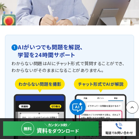
AIがいつでも問題を解説、
1
学習を24時間サポート
わからない問題はAIにチャット形式で質問することができ、
わからないがそのままになることがありません。
PAGE
＼カンタン30秒／
無料
資料
をダウンロード
電話でお問い合わせ