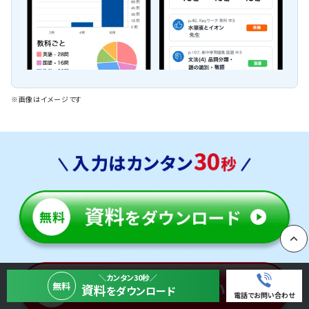
※画像はイメージです
PAGE
＼カンタン30秒／
無料
資料
をダウンロード
電話でお問い合わせ