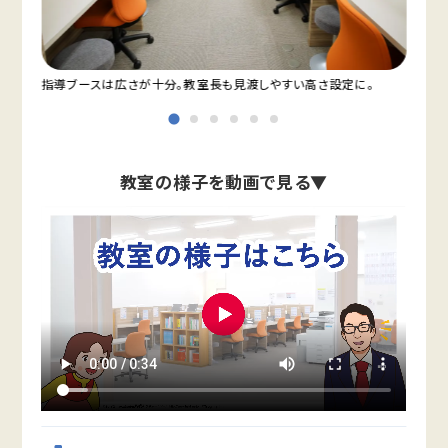
指導ブースは広さが十分。教室長も見渡しやすい高さ設定に。
教室
教室の様子を動画で見る▼