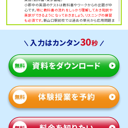
小郡中の英語のテストは教科書やワークからの出題が中
心です。
特に教科書の流れをしっかり理解しておき和訳や
英訳ができるようになっておきましょう。リスニングの練習
も必須です。
新山口駅前校では過去の単元から応用問題ま
で丁寧にフォローし、安心してテスト本番に臨める力を育
てます。
人気のコース
・定期テスト・内申点対策コース
・公立入試対策コース
・特色選抜対策コース
・英検対策コース
・不登校サポートコース
阿知須中学校
トライは最寄り駅から徒歩1分なので、電車に乗って通塾す
る生徒も多くいます。毎日電車やバスなどを活用し授業や
自習で多くの生徒が来校しています。
定期テスト対策
数学（教科書：啓林館）
阿知須中では基礎的な計算問題は学校で扱った問題やそ
の類題がほとんどですが、一部応用問題も出題されます。
トライではダイアログ式学習法で試験範囲の内容を理解で