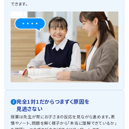
単なる知識の習得だけではなく、知識を活用する練習をダ
できます。
イアログ式の1対1の授業で行い表現力や思考力を磨きま
す。
野田学園中学・慶進中学
中高一貫校の場合、公立より進度が速いため、復習が十分
できないまま進級してしまうケースが多いです。
授業のフォローだけでなく、さかのぼり学習によって既習
範囲の苦手単元を克服します。
他にも以下の学校に対応しています
川西中学校、潟上中学校、秋穂中学校、美東中学校など
その他の
エリアの中学校も対応いたします。
完全1対1だからつまずく原因を
2
見逃さない
授業は先生が常にお子さまの反応を見ながら進めます。表
情やノート、問題を解く様子から「本当に理解できているか」