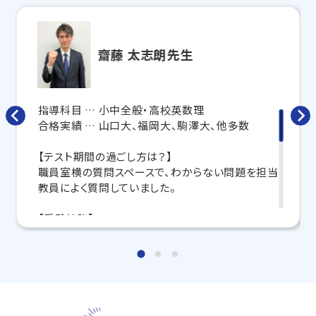
合わせて
オーダーメイドでカリキュラムを作成
します。
完全マンツーマン
で自分に合った講師がわかるまで丁
寧に教えてくれるから、効率良く成績アップを目指せま
す！
齋藤 太志朗先生
さらに、授業日以外も利用できる
「自習スペース」
や主
要科目の対策ができる
「トライ式 AI教材」
などを活用
して、授業以外でも勉強する習慣がつくようにサポート
指導科目 … 小中全般・高校英数理
します。
合格実績 … 山口大、福岡大、駒澤大、他多数
トライで一緒に、今までで一番成長できる夏にしよ
【テスト期間の過ごし方は？】
う！
職員室横の質問スペースで、わからない問題を担当
教員によく質問していました。
マンツーマンの無料体験授業、学習相談、教室見学は
いつでも受付中です。
【受験勉強】
こちら
お問い合わせは→
手帳に1ヶ月の学習予定をびっしり書き込んでいま
した。
教室長兼教育プランナー 登亀 康志
他にも赤本で日本一周など、楽しんで勉強していた
のを覚えています。
【メッセージ】