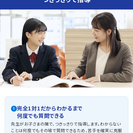
高川学園中学校は私立中学なので一般的な公立中学より
も授業の進度が早く進み方も変則的でテストの範囲が広く
なります。
トライでは一人一人の理解度に合わせてカリキ
ュラムを作成し、基礎から応用まで徹底サポートしておりま
す。部活との両立をしやすくご希望の曜日や時間で受講可
能です。
英語（教科書：開隆堂・啓林館）
高川学園中は基礎的な単語・文法は学校で扱ったものが
ほとんどですが、一部英作文等が出題されることがありま
す。
外部受験を検討する場合は定期テストでしっかり点数
を取っておく必要があります。トライではテスト対策及び受
験対策の両方対応可能となっています。
人気のコース
・私立中学文武両道コース
・高校先取りコース
・英検対策コース
・不登校サポートコース
完全1対1だからわかるまで
山大附属中学校
1
何度でも質問できる
他の公立中学校や私立中学校とは異なり、考えさせられる
課題やテストが多いため、基礎となる考え方を深く理解す
先生がお子さまの隣で、つきっきりで指導します。わからない
ることが求められます。
ことは何度でもその場で質問できるため、苦手を確実に克服