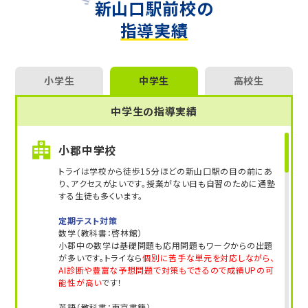
新山口駅前校の
それぞれの生徒さんに合わせた授業を意識し、
指導実績
生徒の「得意」を褒めて伸ばすことを大事にしてい
ます。
どれだけ勉強が苦手でも大丈夫です。
一緒に目標に向かって突き進みましょう！
小学生
中学生
高校生
中学生の指導実績
小郡中学校
トライは学校から徒歩15分ほどの新山口駅の目の前にあ
り、アクセスがよいです。授業がない日も自習のために通塾
する生徒も多くいます。
定期テスト対策
数学（教科書：啓林館）
小郡中の数学は基礎問題も応用問題もワークからの出題
が多いです。トライなら
個別に苦手な単元を対応しながら、
AI診断や豊富な予想問題で対策もできるので成績UPの可
能性が高い
です！
英語（教科書：東京書籍）