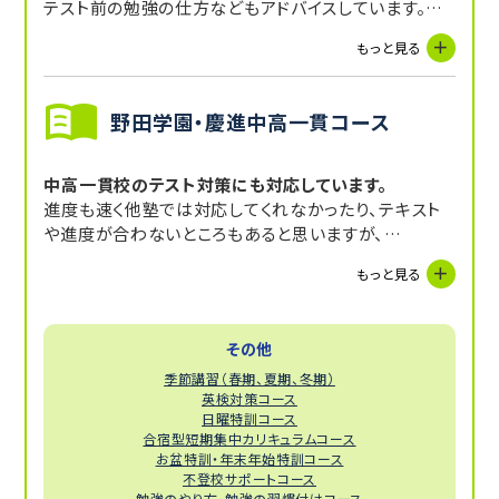
テスト前の勉強の仕方などもアドバイスしています。
特に英語の指導には自信があります！
もっと見る
野田学園・慶進中高一貫コース
中高一貫校のテスト対策にも対応しています。
進度も速く他塾では対応してくれなかったり、テキスト
や進度が合わないところもあると思いますが、
トライならマンツーマンで徹底対応します。
もっと見る
定期テストだけではなく前学期や前学年の振り返りな
ども行えるのは1対1のマンツーマンだけです！
その他
季節講習（春期、夏期、冬期）
英検対策コース
日曜特訓コース
合宿型短期集中カリキュラムコース
お盆特訓・年末年始特訓コース
不登校サポートコース
勉強のやり方、勉強の習慣付けコース