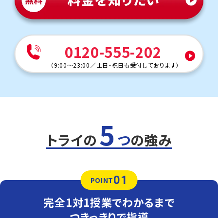
きているかアウトプットさせ、一人ひとりの学力・性格に合
わせた勉強法や時間配分をアドバイスします。
英語（教科書：東京書籍）
阿知須中の定期テストはワークからの出題が多いのが特
0120-555-202
徴です。しかし
教科書の内容把握や英単語等の定着及びリ
スニングの対策も必要です。自分ではなかなか対策しにく
（
9:00～23:00
／
土日・祝日も受付しております
）
い分野ですが、一人ひとりの課題に合わせ一緒に対策を作
り上げていきます。
人気のコース
・定期テスト・内申点対策コース
・公立入試対策コース
5
・特色選抜対策コース
・英検対策コース
トライの
つ
の強み
・不登校サポートコース
高川学園中
トライは最寄り駅から徒歩1分なので、電車に乗って通塾す
01
る生徒も多くいます。放課後そのまま通塾できるため、通学
POINT
の延長で無理なく通えます。
完全1対1授業でわかるまで
定期テスト対策
数学（教科書：数研・東京書籍）
つきっきりで指導