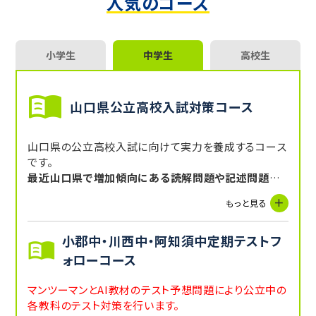
人気のコース
小学生
中学生
高校生
山口県公立高校入試対策コース
山口県の公立高校入試に向けて実力を養成するコース
です。
最近山口県で増加傾向にある読解問題や記述問題の
対策、
もっと見る
そして配点が高いわりに自分での勉強が難しい
リスニ
ングや作文の対策
も行っています。
小郡中・川西中・阿知須中定期テストフ
過去問や習熟度テストの対策を中心に総合的な得点力
を養成します。
ォローコース
マンツーマン指導とAI教材による学習診断を繰り返し
最短で合格を目指します。
マンツーマンとAI教材のテスト予想問題により公立中の
各教科のテスト対策を行います。