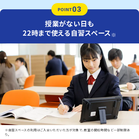
03
POINT
授業がない日も
22時まで使える自習スペース
※
※自習スペースの利用はご入会いただいた方が対象で、教室の開校時間など一部制限あ
り。