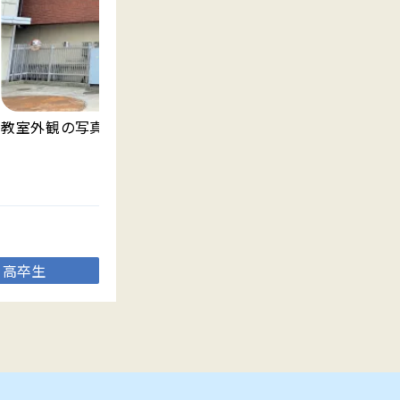
明
教室外観の写真です。
ま
高卒生