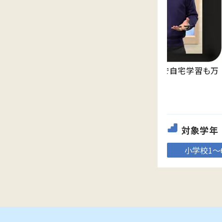
永久無料の映像授業「Try IT」が見放題で自宅学習も万
全。
対象学年
小学校1～