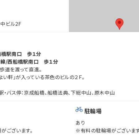
田中ビル2F
船橋駅南口 歩１分
線/西船橋駅南口 歩１分
歩道を渡って直進。
やよい軒」が入っている茶色のビルの２Ｆ。
駅・バス停：京成船橋、船橋法典、下総中山、原木中山
駐輪場
あり
がございます。
※有料の駐輪場がございます