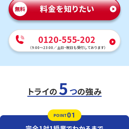
教科書・ワークからの出題が多い分、学校の授業の理解度
やテスト勉強の量で大きく差が開きます。英単語やイディオ
ムは単に暗記するだけでなく、教科書の例文とセットで覚
えるよう指導しています。
人気のコース
①定期テスト対策コース
0120-555-202
②県立高校入試対策コース
小川中学校
（
9:00～23:00
／
土日・祝日も受付しております
）
トライはいわき駅前にありますので、通勤圏内の小川地区
から車で通われるお客様が多い状況です。授業がない日も
自習のために通塾する生徒も多くいます。
定期テスト対策
5
数学（教科書：東京書籍）
教科書・ワークからの出題が多い分、学校の授業の理解度
トライの
つ
の強み
やテスト勉強の量で大きく差が開きます。後半の文章題に
時間をかけられるよう、基本的な公式や解法は完璧にした
状態で本番に臨めるように対策します。
01
英語（教科書：東京書籍）
POINT
教科書・ワークからの出題が多い分、学校の授業の理解度
やテスト勉強の量で大きく差が開きます。英単語やイディオ
完全1対1授業でわかるまで