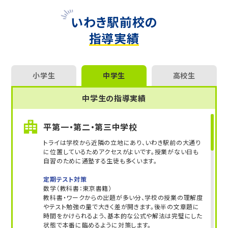
さらに、授業日以外も利用できる
「自習スペース」
や主
要科目の対策ができる
「トライ式 AI教材」
などを活用
いわき駅前校の
して、授業以外でも勉強する習慣がつくようにサポート
指導実績
します。
トライで一緒に、今までで一番成長できる夏にしよ
う！
小学生
中学生
高校生
マンツーマンの無料体験授業、学習相談、教室見学は
中学生の指導実績
いつでも受付中です。
こちら
お問い合わせは→
平第一・第二・第三中学校
教室長兼教育プランナー 浅沼 潤一
トライは学校から近隣の立地にあり、いわき駅前の大通り
に位置しているためアクセスがよいです。授業がない日も
自習のために通塾する生徒も多くいます。
定期テスト対策
数学（教科書：東京書籍）
教科書・ワークからの出題が多い分、学校の授業の理解度
やテスト勉強の量で大きく差が開きます。後半の文章題に
時間をかけられるよう、基本的な公式や解法は完璧にした
状態で本番に臨めるように対策します。