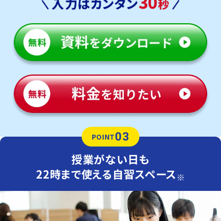
03
POINT
授業がない日も
22時まで使える自習スペース
※