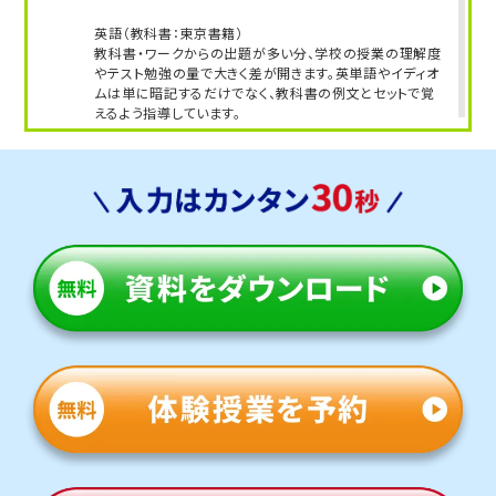
英語（教科書：東京書籍）
教科書・ワークからの出題が多い分、学校の授業の理解度
やテスト勉強の量で大きく差が開きます。英単語やイディオ
ムは単に暗記するだけでなく、教科書の例文とセットで覚
えるよう指導しています。
人気のコース
①定期テスト対策コース
②県立高校入試対策コース
四倉・草野中学校
トライはいわき駅前に所在し、最寄り駅から数十分で行け
る駅にあるため、通いやすい立地にあります。授業がない
日も自習のために通塾する生徒も多くいます。
定期テスト対策
数学（教科書：東京書籍）
教科書・ワークからの出題が多い分、学校の授業の理解度
やテスト勉強の量で大きく差が開きます。後半の文章題に
時間をかけられるよう、基本的な公式や解法は完璧にした
状態で本番に臨めるように対策します。
英語（教科書：東京書籍）