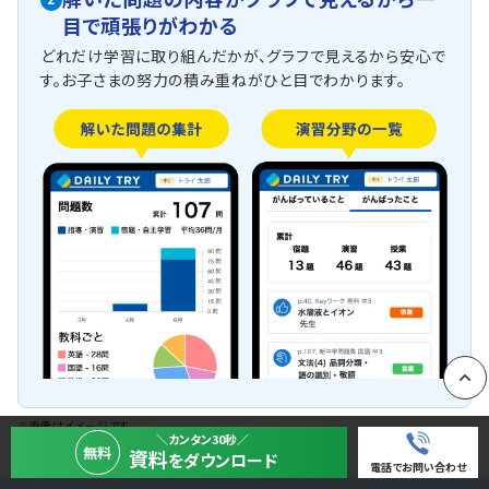
2
目で頑張りがわかる
どれだけ学習に取り組んだかが、グラフで見えるから安心で
す。お子さまの努力の積み重ねがひと目でわかります。
PAGE
※画像はイメージです
＼カンタン30秒／
無料
資料
をダウンロード
電話でお問い合わせ