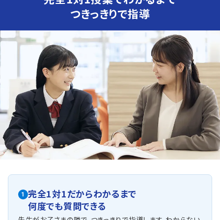
ムは単に暗記するだけでなく、教科書の例文とセットで覚
えるよう指導しています。
つきっきりで指導
人気のコース
①定期テスト対策コース
②県立高校入試対策コース
内郷第一中学校・好間中学校・三和中学校
駅前の塾探しならぜひトライをご検討ください。
中央台北中学校・中央台南中学校
磐城・高専・桜ヶ丘の進学校対策も可能でございます。
他にも以下の学校に対応しています
その他、広野中学校・楢葉中学校など。
湯本地区、赤井地区、小川地区、磐崎地区、玉川地区、遠野地区、
泉地区、小名浜地区、江名地区、藤間地区、最後に勿来方面の生徒
さまもご来校しております。
完全1対1だからわかるまで
1
何度でも質問できる
先生がお子さまの隣で、つきっきりで指導します。わからない