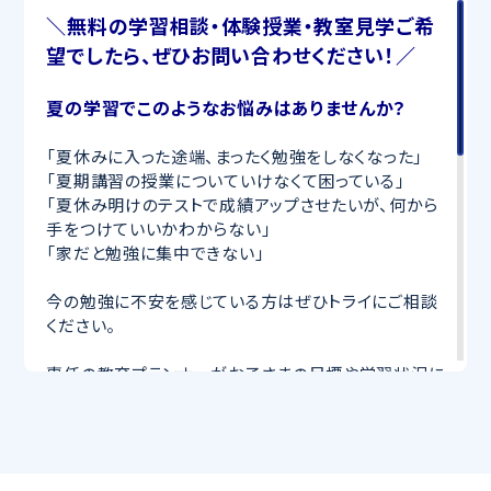
＼無料の学習相談・体験授業・教室見学ご希
望でしたら、ぜひお問い合わせください！／
夏の学習でこのようなお悩みはありませんか？
「夏休みに入った途端、まったく勉強をしなくなった」
「夏期講習の授業についていけなくて困っている」
「夏休み明けのテストで成績アップさせたいが、何から
手をつけていいかわからない」
「家だと勉強に集中できない」
今の勉強に不安を感じている方はぜひトライにご相談
ください。
専任の教育プランナーがお子さまの目標や学習状況に
合わせて
オーダーメイドでカリキュラムを作成
します。
完全マンツーマン
で自分に合った講師がわかるまで丁
寧に教えてくれるから、効率良く成績アップを目指せま
す！