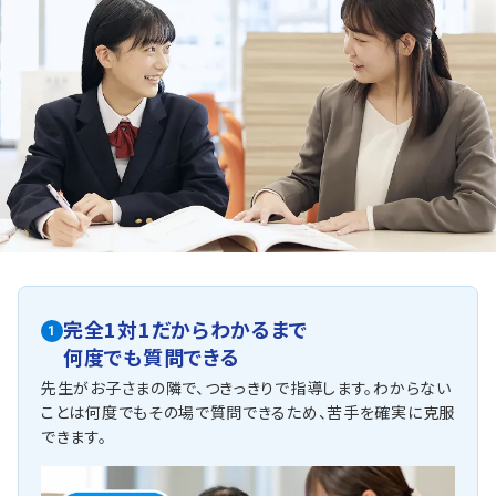
歌敷山中では過去の単元を含んだ問題や、難易度の高い
問題も多く出題されます。テスト範囲も広いため、計画的な
テスト対策をすることが重要です。トライでは一人ひとりに
合わせたカリキュラム・自習のスケジュールを作成し、マン
ツーマンでサポートします。
神陵台中学校
神陵台中は学校で扱った問題やその類題が出題されるた
め、学校の復習をすることが成績アップのポイントです。テ
スト本番で確実に得点できるよう、トライでは学校の授業で
わからなかった問題をわかるまでつきっきりでサポートしま
す。
他にも以下の学校に対応しています
完全1対1だからわかるまで
1
何度でも質問できる
先生がお子さまの隣で、つきっきりで指導します。わからない
ことは何度でもその場で質問できるため、苦手を確実に克服
できます。