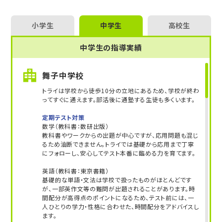
ために一緒に頑張りましょう！
小学生
中学生
高校生
中学生の指導実績
舞子中学校
トライは学校から徒歩10分の立地にあるため、学校が終わ
ってすぐに通えます。部活後に通塾する生徒も多くいます。
定期テスト対策
数学（教科書：数研出版）
教科書やワークからの出題が中心ですが、応用問題も混じ
るため油断できません。トライでは基礎から応用まで丁寧
にフォローし、安心してテスト本番に臨める力を育てます。
英語（教科書：東京書籍）
基礎的な単語・文法は学校で扱ったものがほとんどです
が、一部英作文等の難問が出題されることがあります。時
間配分が高得点のポイントになるため、テスト前には、一
人ひとりの学力・性格に合わせた、時間配分をアドバイスし
ます。