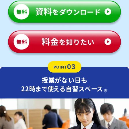
03
POINT
授業がない日も
22時まで使える自習スペース
※