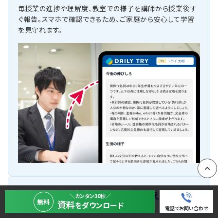
毎授業の進捗や理解度、教室での様子を講師から授業後す
ぐ報告。スマホで確認できるため、ご家庭から安心して学習
を見守れます。
PAGE
解いた問題の内容がグラフで見えるから一
＼カンタン30秒／
2
無料
資料
をダウンロード
目で頑張りがわかる
電話でお問い合わせ