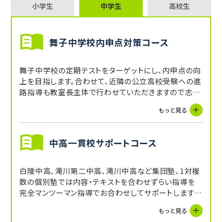
小学生
中学生
高校生
舞子中学校内申点対策コース
舞子中学校の定期テストをターゲットにし、内申点の向
上を目指します。合わせて、近隣の公立高校受験への進
路指導も教室長主体で行わせていただきますので志望
校合格までご安心ください。
もっと見る
中高一貫校サポートコース
白陵中高、滝川第二中高、滝川中高など集団塾、1対複
数の個別塾では内容・テキストを合わせずらい指導を
完全マンツーマン指導でお合わせしてサポートします。
学習内容のみならず、大事な学習の取り組み方につい
もっと見る
てもサポートします。