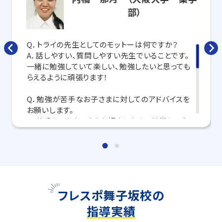
す！
部）
さらに、授業日以外も利用できる
「自習スペース」
や主
要科目の対策ができる
「トライ式 AI教材」
などを活用
して、授業以外でも勉強する習慣がつくようにサポート
Q．トライの先生としてのモットーは何ですか？
します。
A．話しやすい、質問しやすい先生でいることです。
一緒に勉強していて楽しい、勉強したいと思っても
トライで一緒に、今までで一番成長できる夏にしよ
らえるように頑張ります！
う！
Q．勉強が苦手なお子さまに対してのアドバイスを
マンツーマンの無料体験授業、学習相談、教室見学は
お願いします。
いつでも受付中です。
A．苦手なことをいきなり好きになるのは難しいか
こちら
お問い合わせは→
もしれませんが、一緒に勉強して楽しいと思える瞬
間を少しずつ増やしていきましょう。皆さんが楽しい
教室長兼教育プランナー 上田 修平
と感じる時間を私自身も楽しみにしています！
Q．トライに入ろうか迷っている生徒さんにメッセー
ジをお願いします。
フレスポ舞子坂校の
A．トライでは生徒さん一人ひとりに合わせた授業
指導実績
が受けられるので、苦手な科目を伸ばすことができ
る環境になっています。成績アップ・志望校合格の