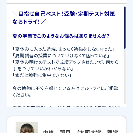
＼目指せ自己ベスト！受験・定期テスト対策
ならトライ！／
夏の学習でこのようなお悩みはありませんか？
「夏休みに入った途端、まったく勉強をしなくなった」
「夏期講習の授業についていけなくて困っている」
「夏休み明けのテストで成績アップさせたいが、何から
手をつけていいかわからない」
「家だと勉強に集中できない」
今の勉強に不安を感じている方はぜひトライにご相談
ください。
専任の教育プランナーがお子さまの目標や学習状況に
合わせて
オーダーメイドでカリキュラムを作成
します。
完全マンツーマン
で自分に合った講師がわかるまで丁
寧に教えてくれるから、効率良く成績アップを目指せま
内橋 那月 （大阪大学 薬学