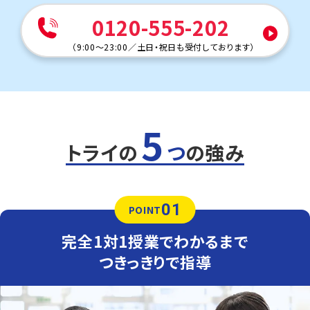
0120-555-202
本多聞中学校
本多聞中は学校で扱った単語・文法やその応用がテストに
（
9:00～23:00
／
土日・祝日も受付しております
）
出題されることが多いため、学校の復習が得点アップのポ
イントです。過去の単元の理解度が点数に影響するため、
必要に応じてさかのぼってサポートします。
定期テスト対策
数学（教科書：数研出版）
5
本多聞中は学校で扱った単語・文法やその応用がテストに
出題されることが多いため、学校の復習が得点アップのポ
トライの
つ
の強み
イントです。過去の単元の理解度が点数に影響するため、
必要に応じてさかのぼってサポートします。
英語（教科書：東京書籍）
01
本多聞中は学校で扱った単語・文法やその応用がテストに
POINT
出題されることが多いため、学校の復習が得点アップのポ
イントです。過去の単元の理解度が点数に影響するため、
完全1対1授業でわかるまで
必要に応じてさかのぼってサポートします。
つきっきりで指導
人気のコース
定期テスト・内申点対策コース
歌敷山中学校