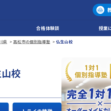
合格体験談
授業
川県
高松市の個別指導塾
仏生山校
生山校