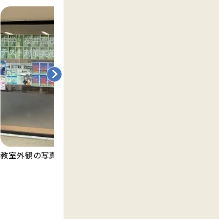
明
教室外観の写真です。
ま