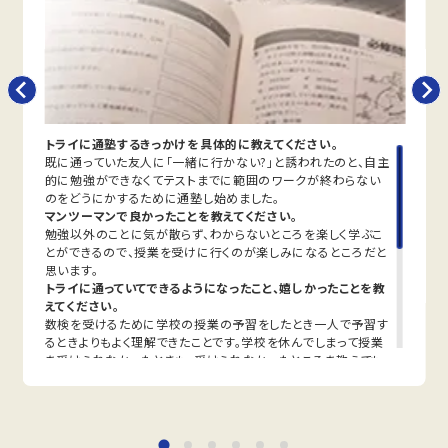
臨める力を育てます。
人気のコース
公立入試対策コース
河南東中学校
トライは学校から車で10分の立地にあり、学校と少し離れ
ていますが、多くの生徒さまが通われています。
トライに通塾するきっかけを具体的に教えてください。
既に通っていた友人に「一緒に行かない?」と誘われたのと、自主
定期テスト対策
的に勉強ができなくてテストまでに範囲のワークが終わらない
数学（教科書：東京書籍）
のをどうにかするために通塾し始めました。
河南東中は授業で扱った問題や類題が中心となるため、理
マンツーマンで良かったことを教えてください。
解を定着させることが重要です。トライでは学校で解けな
勉強以外のことに気が散らず、わからないところを楽しく学ぶこ
かった問題を一つひとつ克服し、自信を持ってテスト本番に
とができるので、授業を受けに行くのが楽しみになるところだと
臨めるよう指導します。
思います。
トライに通っていてできるようになったこと、嬉しかったことを教
英語（教科書：東京書籍）
えてください。
河南東中は学校で扱った単語・文法やその応用がテストに
数検を受けるために学校の授業の予習をしたとき一人で予習す
出題されることが多いため、学校の復習が得点アップのポ
るときよりもよく理解できたことです。学校を休んでしまって授業
イントです。過去の単元の理解度が点数に影響するため、
を受けられなかったときも、受けられなかったところを教えても
必要に応じてさかのぼってサポートします。
らえました。
先生、教室長との思い出や印象的な出来事を教えてください。
人気のコース
先生といろいろなことをたくさんお話しできたことです。第一志望
定期テスト・内申点対策コース
校に合格できたときに「おめでとう!」と言ってもらえたことも印