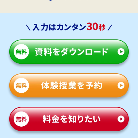
象に残っています。
河南西中学校
トライで特に頑張ったことを教えてください。
トライだと勉強以外にやることがないから勉強に集中できて、家
上位層の学力と意識が高い河南西中学校。
に帰ると誘惑がたくさんあって気が散ってできなかった自習を頑
その一方で、学力に差があるため、早いうちから基礎を固
張ることができました。
めていかないと選べる高校が非常に少なくなってしまいま
す。
他にも以下の学校に対応しています
青葉中学校、河南西中学校、住吉中学校、門脇中学校、石巻中学
校、稲井中学校、渡波中学校、湊中学校、桃生中学校、河北中学
校、女川中学校、矢本第一中学校、矢本第二中学校、古川学園中学
校、東北学院中学校、仙台白百合学園中学校など