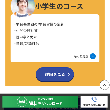
小学生のコース
学習基礎固め/学習習慣の定着
中学受験対策
習い事と両立
算数/英語対策
もっと見る
詳細を見る
PAGE
＼カンタン30秒／
無料
資料
をダウンロード
授業開始までの流れ
電話でお問い合わせ