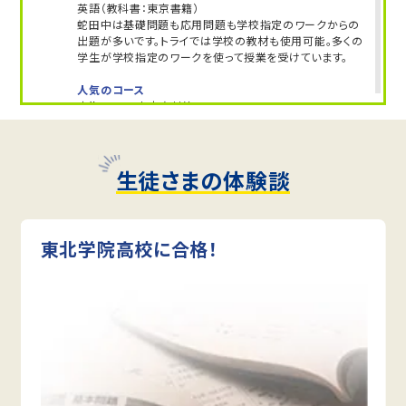
英語（教科書：東京書籍）
蛇田中は基礎問題も応用問題も学校指定のワークからの
出題が多いです。トライでは学校の教材も使用可能。多くの
学生が学校指定のワークを使って授業を受けています。
人気のコース
定期テスト・内申点対策コース
山下中学校
トライは最寄り駅から徒歩20分なので、電車に乗って通塾
生徒さまの体験談
する生徒も多くいます。放課後そのまま通塾できるため、通
学の延長で無理なく通えます。
定期テスト対策
東北学院高校に合格！
数学（教科書：東京書籍）
山下中は定期テストは学校指定ワークからの出題が多い
ため、テスト前は授業でも学校のワークを使用します。間違
えた問題は、自力で解けるようになるまでつきっきりでサポ
ートします。
英語（教科書：東京書籍）
山下中は教科書やワークからの出題が中心ですが、応用問
題も混じるため油断できません。トライでが過去の単元か
ら応用問題まで丁寧にフォローし、安心してテスト本番に