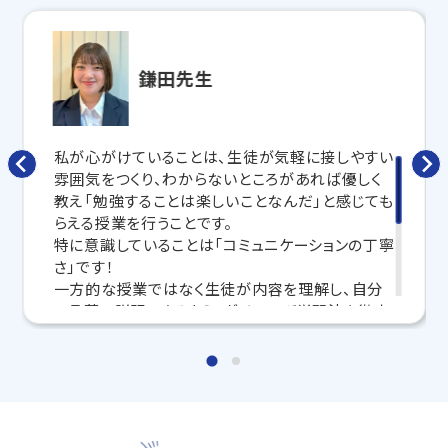
合わせて
オーダーメイドでカリキュラムを作成
します。
完全マンツーマン
で自分に合った講師がわかるまで丁
寧に教えてくれるから、効率良く成績アップを目指せま
す！
鎌田先生
さらに、授業日以外も利用できる
「自習スペース」
や主
要科目の対策ができる
「トライ式 AI教材」
などを活用
して、授業以外でも勉強する習慣がつくようにサポート
私が心がけていることは、生徒が気軽に接しやすい
します。
雰囲気をつくり、わからないところがあれば優しく
教え「勉強することは楽しいことなんだ」と感じても
トライで一緒に、今までで一番成長できる夏にしよ
らえる授業を行うことです。
う！
特に意識していることは「コミュニケーションの丁寧
さ」です！
マンツーマンの無料体験授業、学習相談、教室見学は
一方的な授業ではなく生徒が内容を理解し、自分
いつでも受付中です。
の言葉で説明できるよう、ダイアログ学習法を徹底
こちら
お問い合わせは→
しています。
「わからない」や「わかったつもり」がなくなることで
教室長兼教育プランナー 石垣 敬一
正解できる問題も増え、自然と学習意欲も高まりま
す！
教室でお待ちしております！