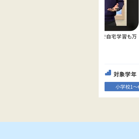
永久無料の映像授業「Try IT」が見放題で自宅学習も万
全。
対象学年
小学校1～