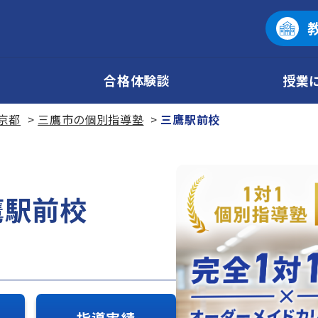
合格体験談
授業
京都
三鷹市の個別指導塾
三鷹駅前校
鷹駅前校