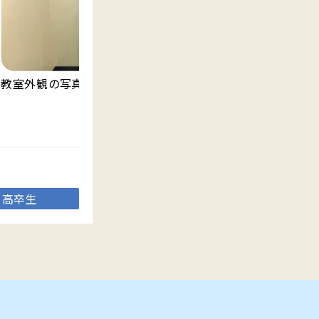
教室外観の写真です。
明
ま
高卒生