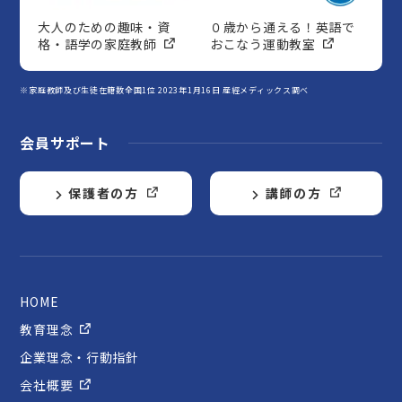
大人のための趣味・資
０歳から通える！英語で
格・語学の家庭教師
おこなう運動教室
※家庭教師及び生徒在籍数全国1位 2023年1月16日 産經メディックス調べ
会員サポート
保護者の方
講師の方
HOME
教育理念
企業理念・行動指針
会社概要