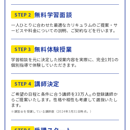
無料学習面談
STEP 2
一人ひとりに合わせた最適なカリキュラムのご提案・サ
ービスや料金についての説明、ご契約などを行います。
無料体験授業
STEP 3
学習相談を元に決定した授業内容を実際に、完全1対1の
個別指導で体験していただきます。
講師決定
STEP 4
ご希望の日程と条件に合う講師を33万人
の登録講師か
※
らご提案いたします。性格や相性も考慮して選抜いたし
ます。
※講習会を受講している講師数（2024年3月31日時点。）
STEP 5