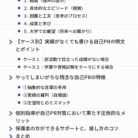
１. 結論（強みの提示）
２. 具体的なエピソード（根拠）
３. 困難と工夫（思考のプロセス）
４. 成果と学び
５. 大学での展望（将来への繋がり）
【ケース別】実績がなくても書ける自己PRの例文
とポイント
ケース１：部活動で目立った成績がない場合
ケース２：学業や資格試験をテーマにする場合
やってしまいがちな残念な自己PRの特徴
①抽象的な言葉の多用
②実績の羅列（自慢話）
③志望校とのミスマッチ
個別指導が自己PR対策において果たす圧倒的なメ
リット
保護者の方ができるサポートと、接し方のコツ
まとめ