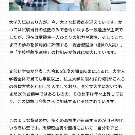
大学入試のあり方が、今、大きな転換点を迎えています。か
つては試験当日の点数のみで合否が決まる一般選抜が主流で
したが、現在は受験生一人ひとりの能力や適性、そしてこれ
までの歩みを多角的に評価する「総合型選抜（旧AO入試）」
や「学校推薦型選抜」の枠組みが急速に拡大しています。
文部科学省が発表した令和5年度の調査結果によると、大学入
学者全体で見ても半数以上、私立大学に限れば約6割がこれら
の選抜方式を利用して入学しており、国公立大学においても
まだ20％台前半ではあるものの、その比率は年々上昇してお
り、この傾向は今後さらに加速すると予想されています。
このような背景の中、多くの高校生が直面するのが自己PRと
いう高い壁です。志望理由書や面接において「自分をアピー