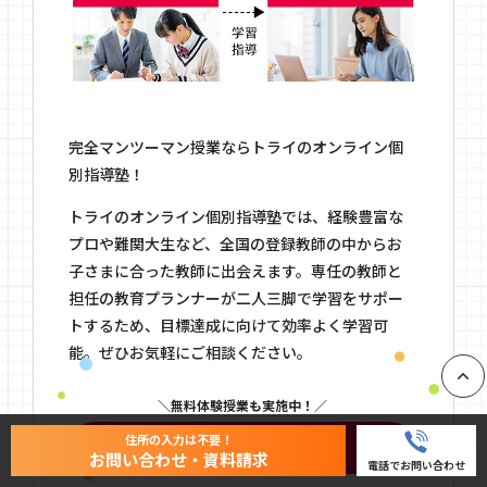
完全マンツーマン授業ならトライのオンライン個
別指導塾！
トライのオンライン個別指導塾では、経験豊富な
プロや難関大生など、全国の登録教師の中からお
子さまに合った教師に出会えます。専任の教師と
担任の教育プランナーが二人三脚で学習をサポー
トするため、目標達成に向けて効率よく学習可
能。ぜひお気軽にご相談ください。
PAGE
無料体験授業も実施中！
住所の入力は不要！
公式ホームページはこちら
お問い合わせ・資料請求
電話でお問い合わせ