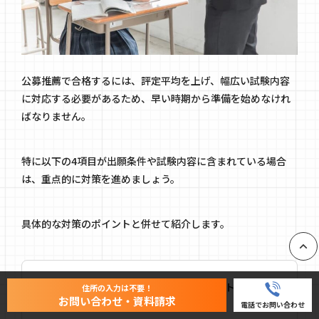
公募推薦で合格するには、評定平均を上げ、幅広い試験内容
に対応する必要があるため、早い時期から準備を始めなけれ
ばなりません。
特に以下の4項目が出願条件や試験内容に含まれている場合
は、重点的に対策を進めましょう。
具体的な対策のポイントと併せて紹介します。
PAGE
評定平均｜学習態度の改善・定期テストで高得点
住所の入力は不要！
お問い合わせ・資料請求
を目指す
電話でお問い合わせ