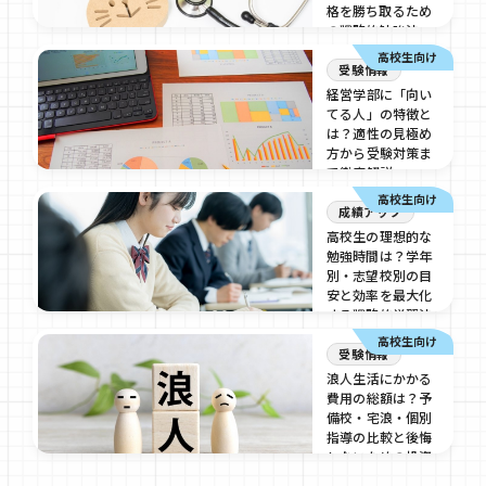
格を勝ち取るため
の戦略的勉強法
高校生向け
2026/07/16
受験情報
経営学部に「向い
てる人」の特徴と
は？適性の見極め
方から受験対策ま
で徹底解説
高校生向け
2026/07/16
成績アップ
高校生の理想的な
勉強時間は？学年
別・志望校別の目
安と効率を最大化
する戦略的学習法
高校生向け
2026/07/16
受験情報
浪人生活にかかる
費用の総額は？予
備校・宅浪・個別
指導の比較と後悔
しないための投資
判断