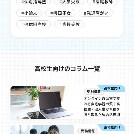
個別指導塾
大学受験
家庭教師
小論文
帰国子女
発達障がい
通信制高校
高校受験
高校生向けのコラム一覧
高校生向け
受験情報
オンライン自習室で変
わる自宅学習の質｜高
校生・浪人生が合格を
勝ち取るための活用術
2026/08/3
高校生向け
受験情報