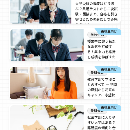
大学受験の服装はどう選
ぶ？共通テストから二次試
験・面接まで、合格を引き
寄せるための身だしなみ完
全ガイド
高校生向け
2026/08/3
学校生活
授業中に襲う猛烈
な眠気を打破す
る！集中力を維持
し成績を伸ばすた
めの究極の対策ガ
イド
高校生向け
受験情報
2026/07/17
教育学部で学ぶこ
とのすべて ― 学問
の深淵から将来の
キャリア、志望校
選びのポイントま
で
高校生向け
受験情報
2026/07/17
獣医学部に入りや
すい大学はある？
難易度の傾向と合