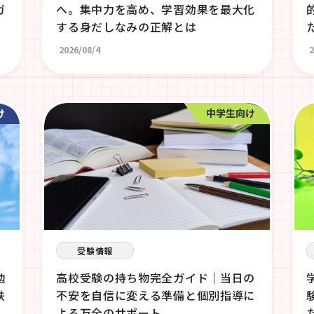
ガ
へ。集中力を高め、学習効果を最大化
する身だしなみの正解とは
2026/08/4
2
け
中学生向け
受験情報
勉
高校受験の持ち物完全ガイド｜当日の
鉄
不安を自信に変える準備と個別指導に
よる万全のサポート