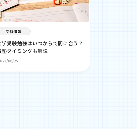
受験情報
受験情報
大学受験勉強はいつからで間に合う？
【中3必見】
通塾タイミングも解説
で間に合う？
説
025/06/25
2025/06/25