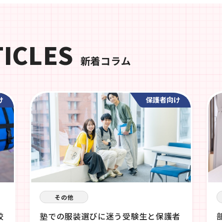
TICLES
新着コラム
け
保護者向け
その他
校
塾での服装選びに迷う受験生と保護者