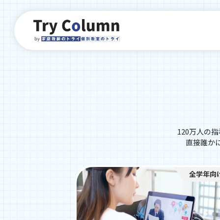
120万人の
直接誰か
中学生向け
全学年向