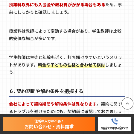
授業料以外にも入会金や教材費がかかる場合もある
ため、事
前にしっかりと確認しましょう。
授業料は教師によって変動する場合があり、学生教師は比較
的安価な場合が多いです。
学生教師は生徒と年齢も近く、打ち解けやすいというメリッ
トがあります。
料金や子どもの性格と合わせて検討
しましょ
う。
６. 契約期間や解約条件を把握する
会社によって契約期間や解約条件は異なります
。契約に関す
るトラブルを避けるためにも、契約前に確認しておきましょ
PAGE
う。
住所の入力は不要！
お問い合わせ・資料請求
電話でお問い合わせ