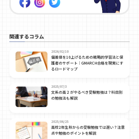
関連するコラム
2026/02/10
偏差値を10上げるための戦略的学習法と保
護者のサポート｜GMARCH合格を現実にす
るロードマップ
2025/07/3
文系の高２がやるべき受験勉強は？科目別
の勉強法も解説
2025/06/25
高校2年生秋からの受験勉強では遅い？注意
点や勉強のポイントを解説