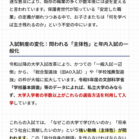
速な普及により、既存の職業の多くが数年後には姿を変える
と言われています。保護者世代が知っている「安定した職
業」の定義が崩れつつある中で、お子さまたちは「何を学べ
ば生き残れるのか」という不安の中にいます。
入試制度の変化：問われる「主体性」と年内入試の一
般化
令和以降の大学入試改革により、かつての「一般入試一辺
倒」から、「総合型選抜（旧AO入試）」や「学校推薦型選
抜」の枠が大幅に拡大しています。
令和5年度の文部科学省
「学校基本調査」等のデータによれば、私立大学のみなら
ず、
大学入学者の半数以上がこれらの選抜方法を利用して入
学
しています。
これらの入試では、「なぜこの大学で学びたいのか」「将来
どう社会に貢献したいのか」という
強い動機（主体性）が問
われます
。この「自分自身の物語」を作らなければならない