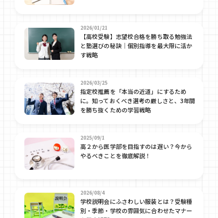
2026/01/21
【高校受験】志望校合格を勝ち取る勉強法
と塾選びの秘訣｜個別指導を最大限に活か
す戦略
2026/03/25
指定校推薦を「本当の近道」にするため
に。知っておくべき選考の厳しさと、3年間
を勝ち抜くための学習戦略
2025/09/1
高２から医学部を目指すのは遅い？今から
やるべきことを徹底解説！
2026/08/4
学校説明会にふさわしい服装とは？受験種
別・季節・学校の雰囲気に合わせたマナー