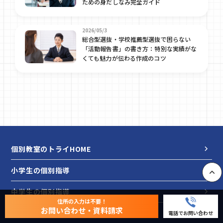
ための身だしなみ完全ガイド
2026/05/3
総合型選抜・学校推薦型選抜で困らない
「活動報告書」の書き方：特別な実績がな
くても魅力が伝わる作成のコツ
個別教室のトライHOME
小学生の個別指導
PAGE
中学生の個別指導
住所の入力は不要！
お問い合わせ・資料請求
高校生の個別指導
電話でお問い合わせ