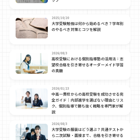
2025/10/20
大学受験勉強は何から始めるべき？学年別
のやるべき対策とコツを解説
2026/08/3
高校受験における個別指導塾の活用法：志
望校合格を引き寄せるオーダーメイド学習
の真髄
2026/01/23
中高一貫校からの高校受験を成功させる完
全ガイド｜内部進学を選ばない理由とリス
ク、個別指導で勝ち抜く戦略を専門家が解
説
2026/08/3
大学受験の服装はどう選ぶ？共通テストか
ら二次試験・面接まで、合格を引き寄せる