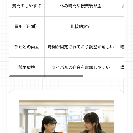
質問のしやすさ
休み時間や授業後が主
授業
費用（月謝）
比較的安価
部活との両立
時間が固定されており調整が難しい
曜日や
競争環境
ライバルの存在を意識しやすい
講師と