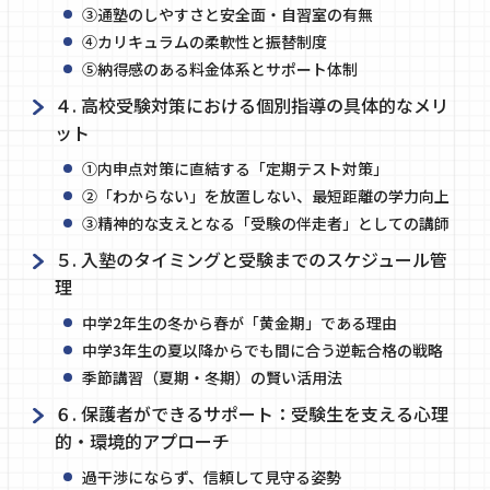
③通塾のしやすさと安全面・自習室の有無
④カリキュラムの柔軟性と振替制度
⑤納得感のある料金体系とサポート体制
４. 高校受験対策における個別指導の具体的なメリ
ット
①内申点対策に直結する「定期テスト対策」
②「わからない」を放置しない、最短距離の学力向上
③精神的な支えとなる「受験の伴走者」としての講師
５. 入塾のタイミングと受験までのスケジュール管
理
中学2年生の冬から春が「黄金期」である理由
中学3年生の夏以降からでも間に合う逆転合格の戦略
季節講習（夏期・冬期）の賢い活用法
６. 保護者ができるサポート：受験生を支える心理
的・環境的アプローチ
過干渉にならず、信頼して見守る姿勢