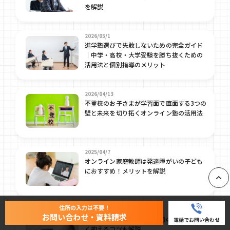
を解説
2026/05/1
進学塾選びで失敗しないための完全ガイド
｜中学・高校・大学受験を勝ち抜くための
活用法と個別指導のメリット
2026/04/13
不登校のお子さまが学習面で直面する3つの
壁と未来を切り拓くオンライン塾の活用法
2025/04/7
オンライン家庭教師は発達障がいの子ども
におすすめ！メリットを解説
PAGE
住所の入力は不要！
2025/05/27
お問い合わせ・資料請求
【中学受験】小学生の塾費用の相場は？安
電話でお問い合わせ
く抑えるコツも解説