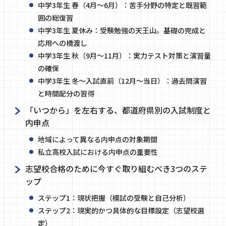
中学3年生 春（4月〜6月）：苦手分野の特定と既習範
囲の総復習
中学3年生 夏休み：受験勉強の天王山。基礎の完成と
応用への橋渡し
中学3年生 秋（9月〜11月）：実力テスト対策と演習量
の確保
中学3年生 冬〜入試直前（12月〜当日）：過去問演習
と時間配分の習得
「いつから」を左右する、都道府県別の入試制度と
内申点
地域によって異なる内申点の対象期間
私立高校入試における内申点の重要性
志望校合格のために今すぐ取り組むべき3つのステ
ップ
ステップ1：現状把握（模試の受験と自己分析）
ステップ2：現実的かつ具体的な目標設定（志望校選
定）