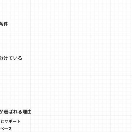
条件
分けている
ン
目
る
が選ばれる理由
理とサポート
ペース