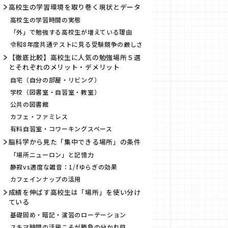
高校生の学習環境を取り巻く現状とデータ
高校生の学習時間の実態
「外」で勉強する高校生が増えている理由
令和8年度共通テストに見る受験競争の厳しさ
【徹底比較】高校生に人気の勉強場所５選
とそれぞれのメリット・デメリット
自宅（自分の部屋・リビング）
学校（図書室・自習室・教室）
公共の図書館
カフェ・ファミレス
有料自習室・コワーキングスペース
脳科学から見た「集中できる場所」の条件
「場所ニューロン」と記憶力
静寂vs適度な雑音：1/fゆらぎの効果
カフェインナップの活用
成績を伸ばす高校生は「場所」を使い分け
ている
基礎固め・暗記・演習のローテーション
スキマ時間の活用こそが勝負の分かれ目