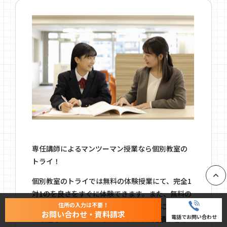
専任講師によるマンツーマン授業なら個別教室の
トライ！
個別教室のトライでは無料の体験授業にて、完全1
PAGE
対1のを良さをすぐに体験できます。また、無料の
住所の入力は不要！
学習相談ではお子さま一人ひとりの悩みに合わせ
お問い合わせ・資料請求
電話でお問い合わせ
た最適なプランやオーダーメイドのお見積りをご