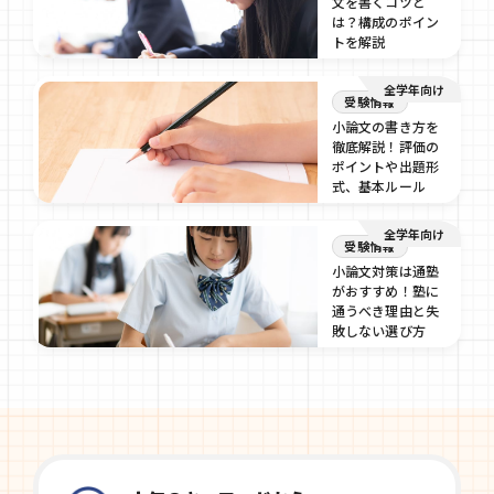
文を書くコツと
は？構成のポイン
トを解説
2024/09/6
全学年向け
受験情報
小論文の書き方を
徹底解説！評価の
ポイントや出題形
式、基本ルール
2024/09/4
全学年向け
受験情報
小論文対策は通塾
がおすすめ！塾に
通うべき理由と失
敗しない選び方
2024/09/4