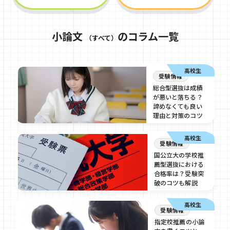
小論文
のコラム一覧
（すべて）
高校生
受験情報
総合型選抜は成績
が悪いと落ちる？
諦めなくても良い
理由と対策のコツ
2026/06/18
高校生
受験情報
国公立大の学校推
薦型選抜における
合格率は？受験突
破のコツも解説
2026/06/18
高校生
受験情報
指定校推薦の小論