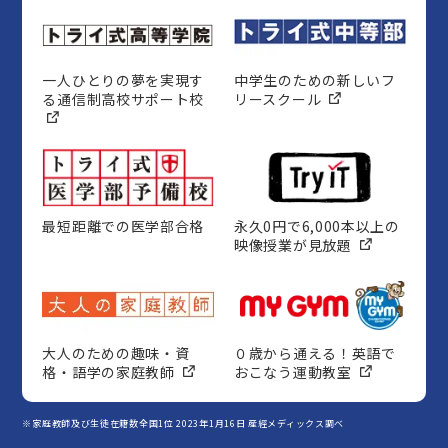
一人ひとりの夢を実現す
中学生のための新しいフ
る通信制高校サポート校
リースクール
最短距離での医学部合格
永久0円で6,000本以上の
映像授業が見放題
大人のための趣味・資
０歳から通える！英語で
格・語学の家庭教師
おこなう運動教室
※家庭教師及び生徒在籍数全国1位 2023年1月16日 産經メディックス調べ