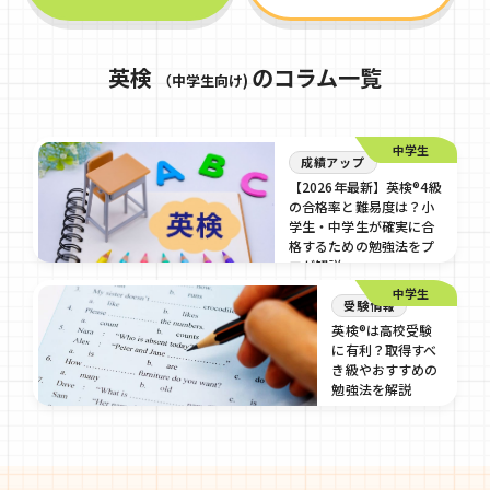
英検
のコラム一覧
（中学生向け)
中学生
成績アップ
【2026年最新】英検®4級
の合格率と難易度は？小
学生・中学生が確実に合
格するための勉強法をプ
ロが解説
中学生
2026/07/17
受験情報
英検®は高校受験
に有利？取得すべ
き級やおすすめの
勉強法を解説
2024/09/4