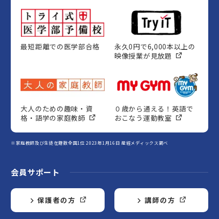
最短距離での医学部合格
永久0円で6,000本以上の
映像授業が見放題
大人のための趣味・資
０歳から通える！英語で
格・語学の家庭教師
おこなう運動教室
※家庭教師及び生徒在籍数全国1位 2023年1月16日 産經メディックス調べ
会員サポート
保護者の方
講師の方