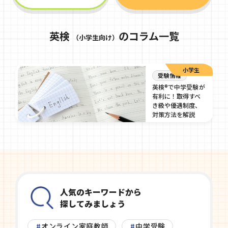
英検
のコラム一覧
（小学生向け）
小学生
受験情報
英検®で中学受験が
有利に！取得すべ
き級や優遇制度、
対策方法を解説
2024/09/6
人気のキーワードから
探してみましょう
オンライン家庭教師
中学受験