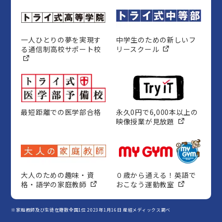
一人ひとりの夢を実現す
中学生のための新しいフ
る通信制高校サポート校
リースクール
最短距離での医学部合格
永久0円で6,000本以上の
映像授業が見放題
大人のための趣味・資
０歳から通える！英語で
格・語学の家庭教師
おこなう運動教室
※家庭教師及び生徒在籍数全国1位 2023年1月16日 産經メディックス調べ