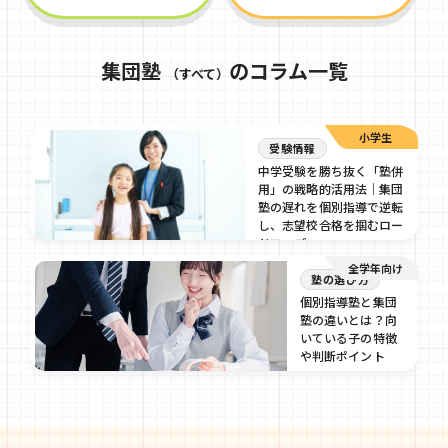
集団塾
のコラム一覧
（すべて）
小学生
受験情報
中学受験を勝ち抜く「塾併
用」の戦略的活用法｜集団
塾の遅れを個別指導で逆転
し、志望校合格を掴むロー
ドマップ
全学年向け
2026/01/21
塾の選び方
個別指導塾と集団
塾の違いとは？向
いている子の特徴
や判断ポイント
2025/10/27