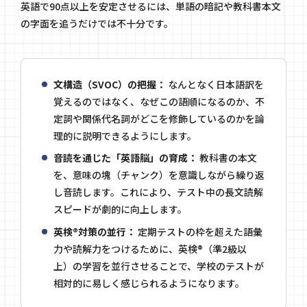
英語で90点以上を安定させるには、単語の暗記や教科書本文
の字面を追うだけでは不十分です。
文構造（SVOC）の把握：
なんとなく日本語訳を
覚えるのではなく、なぜこの語順になるのか、不
定詞や関係代名詞がどこを修飾しているのかを論
理的に説明できるようにします。
音読を通じた「英語脳」の育成：
教科書の本文
を、意味の塊（チャンク）を意識しながら繰り返
し音読します。これにより、テスト中の長文読解
スピードが劇的に向上します。
英検®対策の並行：
定期テストの枠を超えた語彙
力や読解力をつけるために、英検®（準2級以
上）の学習を並行させることで、学校のテストが
相対的に易しく感じられるようになります。