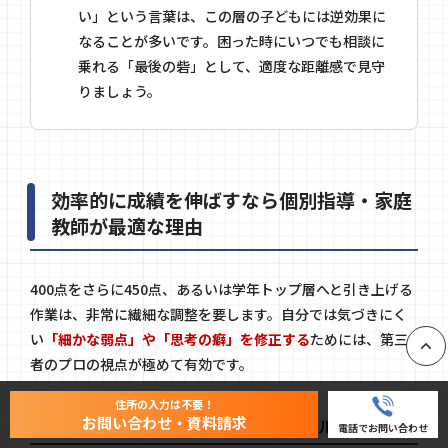
い」という言葉は、この層の子どもには逆効果に
なることが多いです。困った時にいつでも相談に
乗れる「最後の砦」として、適度な距離感で見守
りましょう。
効率的に成績を伸ばすなら個別指導・家庭
教師が最適な理由
400点をさらに450点、あるいは学年トップ層へと引き上げる
作業は、非常に繊細な調整を要します。自分では気づきにく
い
「細かな弱点」や「思考の癖」を修正する
ためには、第三
者のプロの視点が極めて有効です。
PAGE
住所の入力は不要！
お問い合わせ・資料請求
一人ひとりの課題を精密に分析し、最短ルートを提示
電話でお問い合わせ