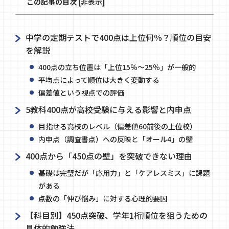
この記事の目次
[
非表示
]
中学の定期テストで400点は上位何％？順位の目安
を解説
400点の立ち位置は「上位15％～25％」が一般的
平均点によって順位は大きく変動する
偏差値という視点での評価
5教科400点が高校受験に与える影響と内申点
目指せる高校のレベル（偏差値60前後の上位校）
内申点（調査書点）への反映と「オール4」の壁
400点から「450点の壁」を突破できない理由
基礎は完璧だが「応用力」と「ケアレスミス」に課題
がある
点数の「伸び悩み」に対する心理的要因
【科目別】450点突破、学年1桁順位を狙うための
具体的勉強法