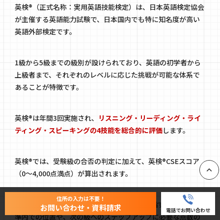
英検®（正式名称：実用英語技能検定）は、日本英語検定協会
が主催する英語能力試験で、日本国内でも特に知名度が高い
英語外部検定です。
1級から5級までの級別が設けられており、英語の初学者から
上級者まで、それぞれのレベルに応じた挑戦が可能な体系で
あることが特徴です。
英検®は年間3回実施され、
リスニング・リーディング・ライ
ティング・スピーキングの4技能を総合的に評価
します。
英検®では、受験級の合否の判定に加えて、英検®CSEスコア
（0〜4,000点満点）が算出されます。
PAGE
住所の入力は不要！
このCSEスコアを通じて、受験者は自分が目指す級の合格基
お問い合わせ・資料請求
電話でお問い合わせ
準内での位置や、次の級へのステップアップに必要な点数の