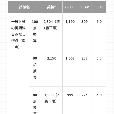
試験名
英検®
GTEC
TEAP
IELTS
一般入試
100
2,304（準
1,190
309
6.0
の英語科
点
1級下限）
目みなし
換
得点（素
算
点）
90
2,150
1,063
253
5.5
点
換
算
80
1,980（2
999
225
5.0
点
級下限）
換
算