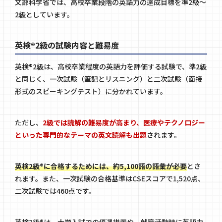
文部科学省では、高校卒業段階の英語力の達成目標を準2級〜
2級としています。
英検®2級の試験内容と難易度
英検®2級は、高校卒業程度の英語力を評価する試験で、準2級
と同じく、一次試験（筆記とリスニング）と二次試験（面接
形式のスピーキングテスト）に分かれています。
ただし、
2級では読解の難易度が高まり、医療やテクノロジー
といった専門的なテーマの英文読解も出題
されます。
英検2級®に合格するためには、約5,100語の語彙が必要
とさ
れます。また、一次試験の合格基準はCSEスコアで1,520点、
二次試験では460点です。
英検2級®は、大学入試での優遇措置や、就職活動時に英語力