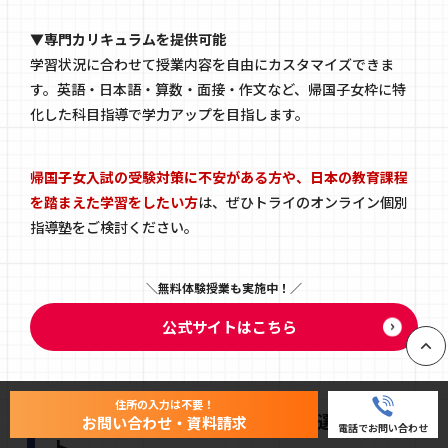
▼専門カリキュラムを提供可能
学習状況に合わせて授業内容を自由にカスタマイズできま
す。英語・日本語・算数・面接・作文など、帰国子女枠に特
化した科目指導で学力アップを目指します。
帰国子女入試の受験対策に不安がある方や、日本の教育課程
を踏まえた学習をしたい方
は、ぜひトライのオンライン個別
指導塾をご検討ください。
無料体験授業も実施中！
公式サイトはこちら
PAGE
住所の入力は不要！
帰国子女枠で受験する中学校を選ぶポイン
お問い合わせ・資料請求
電話でお問い合わせ
ト