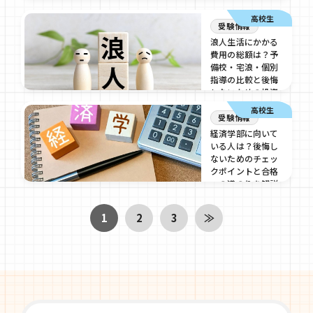
する戦略的学習法
高校生
2026/07/16
受験情報
浪人生活にかかる
費用の総額は？予
備校・宅浪・個別
指導の比較と後悔
しないための投資
判断
高校生
受験情報
2026/07/16
経済学部に向いて
いる人は？後悔し
ないためのチェッ
クポイントと合格
への道のりを解説
2026/07/16
1
2
3
≫