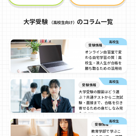
大学受験
のコラム一覧
（高校生向け）
高校生
受験情報
オンライン自習室で変
わる自宅学習の質｜高
校生・浪人生が合格を
勝ち取るための活用術
2026/08/3
高校生
受験情報
大学受験の服装はどう選
ぶ？共通テストから二次試
験・面接まで、合格を引き
寄せるための身だしなみ完
全ガイド
高校生
2026/08/3
受験情報
教育学部で学ぶこ