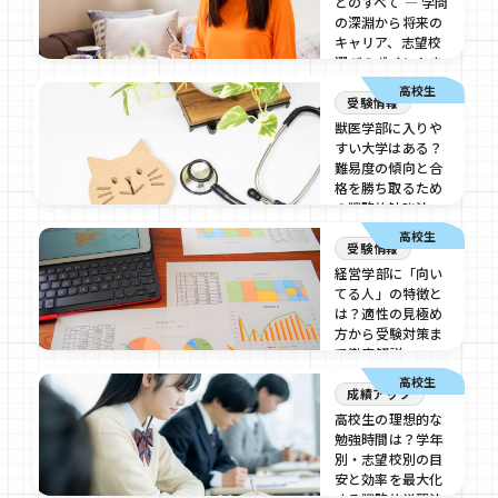
とのすべて ― 学問
の深淵から将来の
キャリア、志望校
選びのポイントま
で
高校生
受験情報
2026/07/17
獣医学部に入りや
すい大学はある？
難易度の傾向と合
格を勝ち取るため
の戦略的勉強法
高校生
2026/07/16
受験情報
経営学部に「向い
てる人」の特徴と
は？適性の見極め
方から受験対策ま
で徹底解説
高校生
2026/07/16
成績アップ
高校生の理想的な
勉強時間は？学年
別・志望校別の目
安と効率を最大化